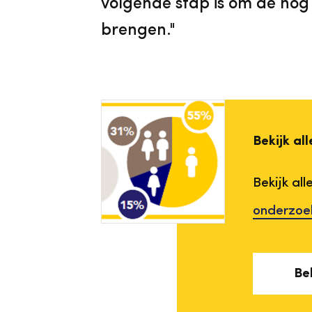
volgende stap is om de no
brengen."
Bekijk al
Bekijk all
onderzoe
Be