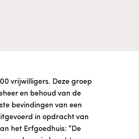
Algemene voorwaarden
Voorpagina Monumentenwacht
Ervenconsulent
Bekijk alle thema's
Bekijk meer over ons
Bekijk alle diensten
0 vrijwilligers. Deze groep
 beheer en behoud van de
kste bevindingen van een
uitgevoerd in opdracht van
van het Erfgoedhuis: “De