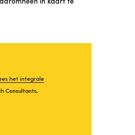
aaromheen in kaart te
ees het integrale
h Consultants.