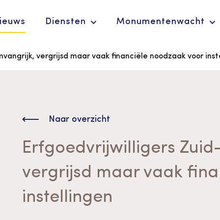
ieuws
Diensten
Monumentenwacht
mvangrijk, vergrijsd maar vaak financiële noodzaak voor inst
Ergoedvrijwilligersprijs
De Erfgoedparel
Naar overzicht
Erfgoedvrijwilligers Zui
vergrijsd maar vaak fin
instellingen
Advies en
ondersteuning voor