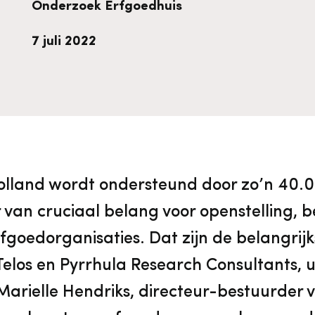
Onderzoek Erfgoedhuis
vrijwilligers
Aanvraagformulier
Onze medewerkers
7 juli 2022
Contact
Contact & bereikbaarheid
olland wordt ondersteund door zo’n 40.00
Veelgestelde vragen
r van cruciaal belang voor openstelling,
Digitale toegankelijkheid
goedorganisaties. Dat zijn de belangrij
elos en Pyrrhula Research Consultants, 
Pers
Marielle Hendriks, directeur-bestuurder 