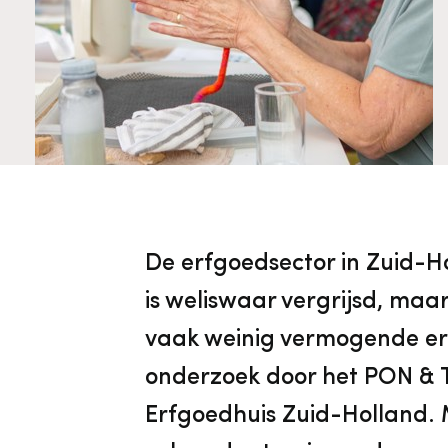
Cultureel Erfgoed
Diensten
Organisatie
Downloads en nieuwsbrieven
Publicaties
De erfgoedsector in Zuid-H
Nieuwsbrieven
is weliswaar vergrijsd, maa
vaak weinig vermogende erf
onderzoek door het PON & T
Erfgoedhuis Zuid-Holland. 