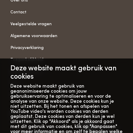
Over ons
Contact
Veelgestelde vragen
Algemene voorwaarden
Privacyverklaring
Toegankelijkheid
Deze website maakt gebruik van
ANBI-gegevens
cookies
Pers
Deze website maakt gebruik van
geanonimiseerde cookies om jouw
Vacatures
gebruikservaring te optimaliseren en voor de
analyse van onze website. Deze cookies kun je
niet uitzetten. Bij het tonen en afspelen van
YouTube video's worden cookies van derden
Bekijk onze
Met dank aan
geplaatst. Deze cookies van derden kun je wel
verhalenwebsite
uitzetten. Klik op "Akkoord" als je akkoord gaat
met dit gebruik van cookies, klik op "Aanpassen"
voor meer informatie en om zelf te bepalen welke