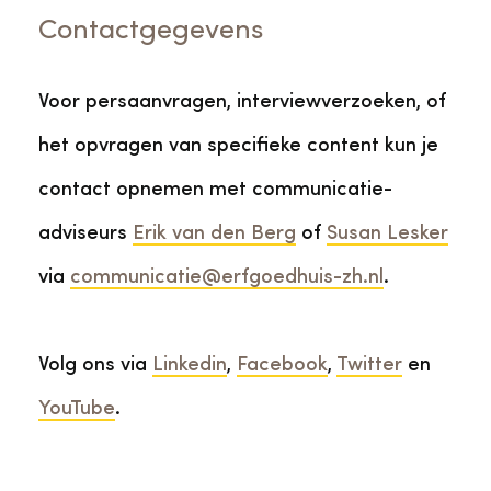
Veelgestelde vragen
Jaarstukken
Contactgegevens
Museumplatform Zuid-Holland
Ons team
Vacatures
Voor persaanvragen, interviewverzoeken, of
Collectiebeheer
het opvragen van specifieke content kun je
Over de Monumentenwacht
Tarieven
contact opnemen met communicatie-
Geschiedenis van Zuid-Holland
adviseurs
Erik van den Berg
of
Susan Lesker
Algemene voorwaarden
Voorpagina Monumentenwacht
Ervenconsulent
via
communicatie@erfgoedhuis-zh.nl
.
Bekijk meer over ons
Volg ons via
Linkedin
,
Facebook
,
Twitter
en
Bekijk alle diensten
YouTube
.