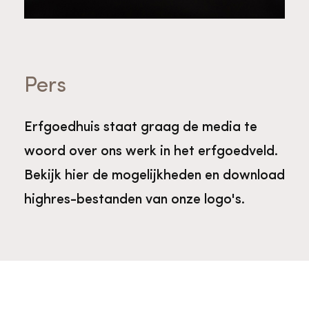
Bekijk alle thema's
Provinciaal Steunpunt Cultureel Erfgoed
Pers
Ergoedvrijwilligersprijs
Erfgoedhuis staat graag de media te
Advies en ondersteuning voor
Thema's
vrijwilligers
Aanvraagformulier
Onze medewerkers
woord over ons werk in het erfgoedveld.
Bekijk hier de mogelijkheden en download
Downloads en nieuwsbrieven
highres-bestanden van onze logo's.
Contact
Advies en ondersteuning voor
Tarieven en algemene voorwaarden
Raad van Toezicht
erfgoedinstellingen en musea