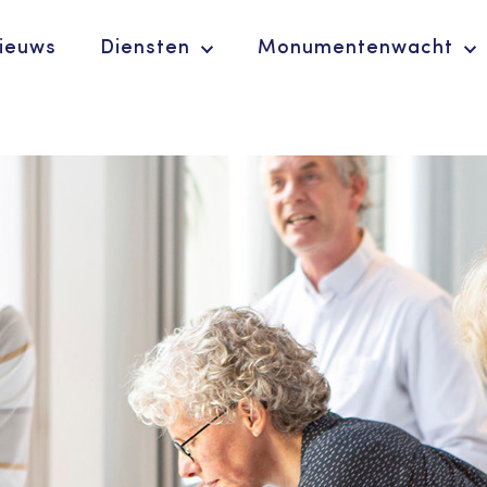
ieuws
Diensten
Monumentenwacht
Ergoedvrijwilligersprijs
De Erfgoedparel
Diensten
Wij ondersteunen 
vrijwilligers, scho
Advies en
behouden, benutte
ondersteuning voor