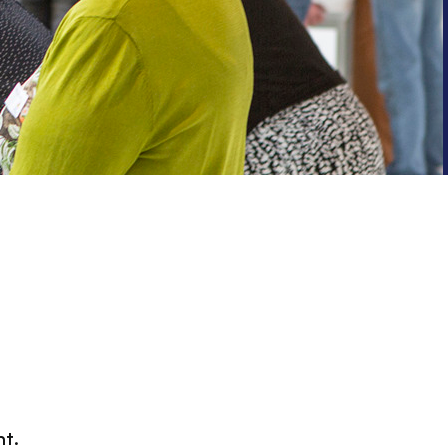
Algemene voorwaarden
Voorpagina Monumentenwacht
Ervenconsulent
Bekijk alle thema's
Bekijk meer over ons
Bekijk alle diensten
ht.