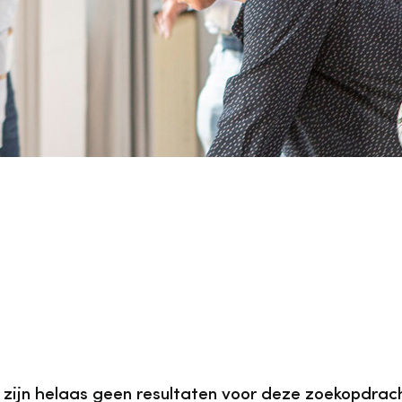
vrijwilligers
Aanvraagformulier
Onze medewerkers
Contact
Contact & bereikbaarheid
Veelgestelde vragen
Digitale toegankelijkheid
Pers
 zijn helaas geen resultaten voor deze zoekopdrac