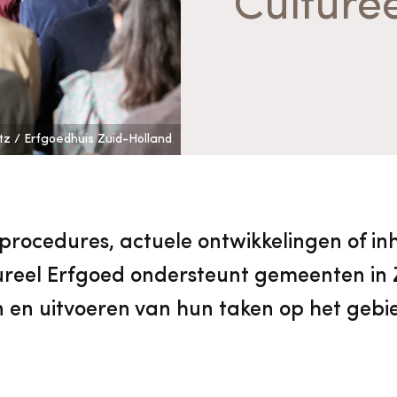
Culture
vrijwilligers
Aanvraagformulier
Onze medewerkers
Contact
litz / Erfgoedhuis Zuid-Holland
Contact & bereikbaarheid
Veelgestelde vragen
 procedures, actuele ontwikkelingen of in
ureel Erfgoed ondersteunt gemeenten in Z
Digitale toegankelijkheid
 en uitvoeren van hun taken op het gebi
Pers