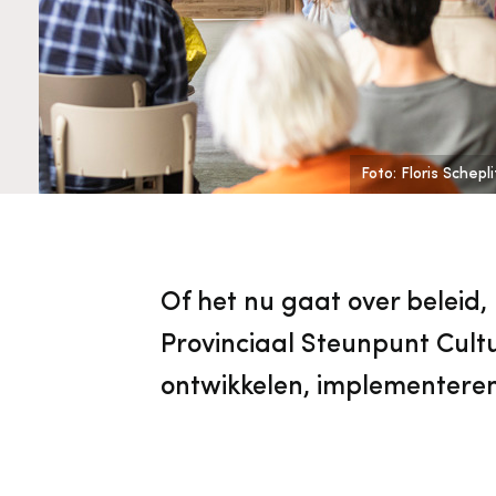
Cultureel Erfgoed
Diensten
Organisatie
Downloads en nieuwsbrieven
Foto: Floris Schep
Publicaties
Nieuwsbrieven
Of het nu gaat over beleid,
Provinciaal Steunpunt Cult
ontwikkelen, implementeren