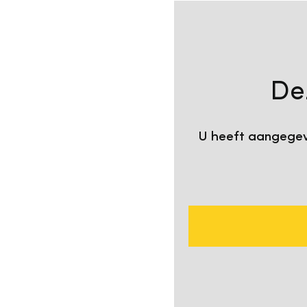
Bekijk de video op Yo
De
U heeft aangegeve