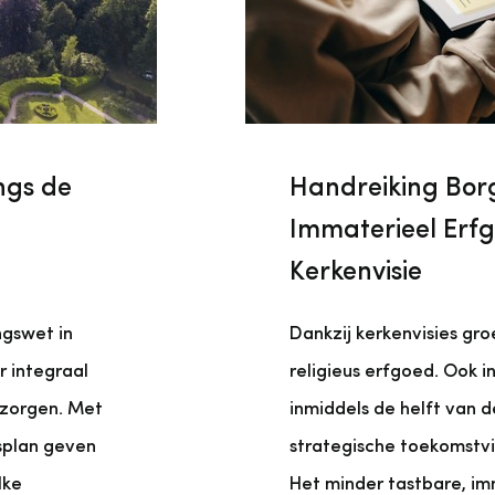
ngs de
Handreiking Bor
Immaterieel Erfg
Kerkenvisie
ngswet in
Dankzij kerkenvisies gr
 integraal
religieus erfgoed. Ook i
 zorgen. Met
inmiddels de helft van 
splan geven
strategische toekomstvis
lke
Het minder tastbare, imm