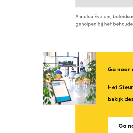
Annelou Evelein, beleids
geholpen bij het behoude
Ga naar 
Het Steu
bekijk de
Ga n