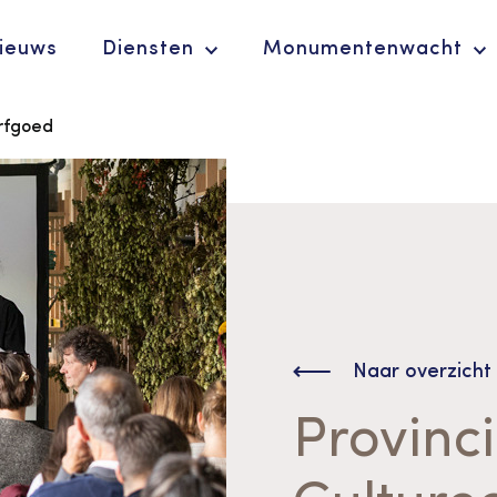
ieuws
Diensten
Monumentenwacht
Erfgoed
Ergoedvrijwilligersprijs
De Erfgoedparel
Naar overzicht
Provinc
Advies en
ondersteuning voor