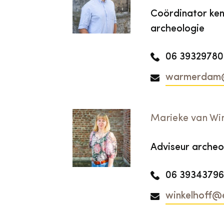
Coördinator kenn
archeologie
06 39329780
warmerdam@
Marieke van Wi
Adviseur archeo
06 39343796
winkelhoff@e