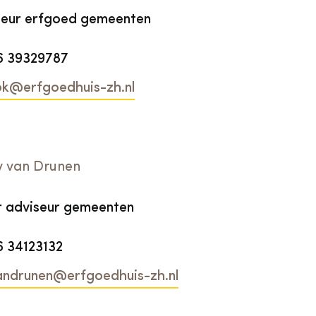
seur erfgoed gemeenten
6 39329787
ok@erfgoedhuis-zh.nl
 van Drunen
or adviseur gemeenten
6 34123132
andrunen@erfgoedhuis-zh.nl