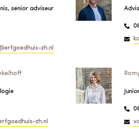
is, senior adviseur
Advi
0
k
erfgoedhuis-zh.nl
nkelhoff
Romy
logie
Juni
0
rfgoedhuis-zh.nl
v