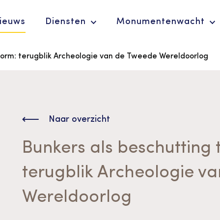
ieuws
Diensten
Monumentenwacht
torm: terugblik Archeologie van de Tweede Wereldoorlog
Ergoedvrijwilligersprijs
De Erfgoedparel
Naar overzicht
Bunkers als beschutting 
terugblik Archeologie v
Wereldoorlog
Advies en
ondersteuning voor