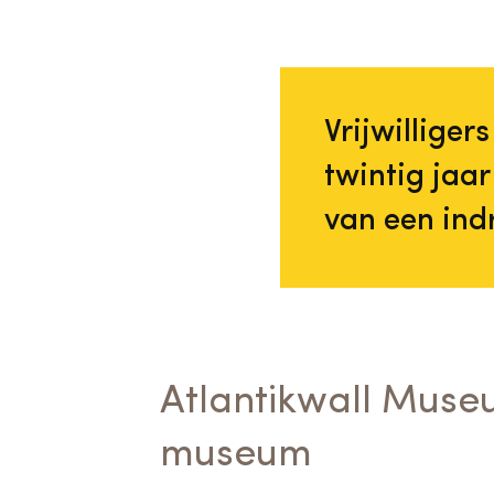
Vrijwilliger
twintig jaa
van een in
Atlantikwall Muse
museum