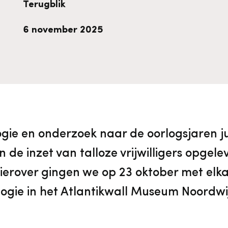
Terugblik
vrijwilligers
Aanvraagformulier
Onze medewerkers
6 november 2025
Contact
Contact & bereikbaarheid
gie en onderzoek naar de oorlogsjaren ju
Veelgestelde vragen
de inzet van talloze vrijwilligers opgel
Digitale toegankelijkheid
erover gingen we op 23 oktober met elkaa
logie in het Atlantikwall Museum Noordwi
Pers