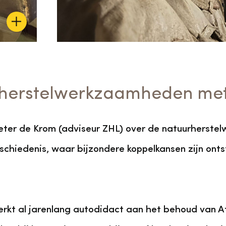
urherstelwerkzaamheden me
eter de Krom (adviseur ZHL) over de natuurherste
eschiedenis, waar bijzondere koppelkansen zijn ont
rkt al jarenlang autodidact aan het behoud van Atl