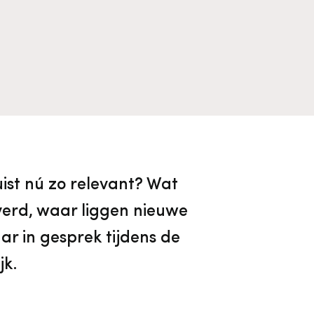
Algemene voorwaarden
Voorpagina Monumentenwacht
Ervenconsulent
Bekijk alle thema's
Bekijk meer over ons
Bekijk alle diensten
ist nú zo relevant? Wat
everd, waar liggen nieuwe
r in gesprek tijdens de
jk.