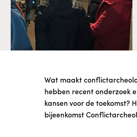
Cultureel Erfgoed
Diensten
Organisatie
Downloads en nieuwsbrieven
Publicaties
Wat maakt conflictarcheolo
Nieuwsbrieven
hebben recent onderzoek en 
kansen voor de toekomst? Hi
bijeenkomst Conflictarcheo