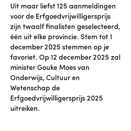
Veelgestelde vragen
Jaarstukken
Uit maar liefst 125 aanmeldingen
Museumplatform Zuid-Holland
voor de Erfgoedvrijwilligersprijs
Ons team
Vacatures
zijn twaalf finalisten geselecteerd,
Collectiebeheer
één uit elke provincie. Stem tot 1
Over de Monumentenwacht
Tarieven
december 2025 stemmen op je
Geschiedenis van Zuid-Holland
favoriet. Op 12 december 2025 zal
Algemene voorwaarden
minister Gouke Moes van
Voorpagina Monumentenwacht
Ervenconsulent
Onderwijs, Cultuur en
Wetenschap de
Bekijk meer over ons
Erfgoedvrijwilligersprijs 2025
Bekijk alle diensten
uitreiken.