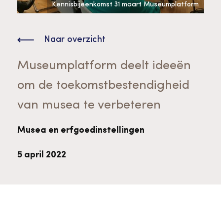
Bekijk alle thema's
Kennisbijeenkomst 31 maart Museumplatform
Provinciaal Steunpunt Cultureel Erfgoed
Naar overzicht
Ergoedvrijwilligersprijs
Museumplatform deelt ideeën
om de toekomstbestendigheid
Advies en ondersteuning voor
Thema's
van musea te verbeteren
vrijwilligers
Aanvraagformulier
Onze medewerkers
Downloads en nieuwsbrieven
Musea en erfgoedinstellingen
5 april 2022
Contact
Advies en ondersteuning voor
Tarieven en algemene voorwaarden
Raad van Toezicht
erfgoedinstellingen en musea