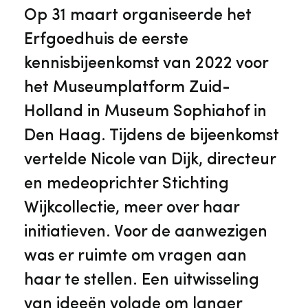
Veelgestelde vragen
Jaarstukken
Op 31 maart organiseerde het
Museumplatform Zuid-Holland
Erfgoedhuis de eerste
Ons team
Vacatures
kennisbijeenkomst van 2022 voor
Collectiebeheer
het Museumplatform Zuid-
Over de Monumentenwacht
Tarieven
Holland in Museum Sophiahof in
Geschiedenis van Zuid-Holland
Den Haag. Tijdens de bijeenkomst
Algemene voorwaarden
vertelde Nicole van Dijk, directeur
Voorpagina Monumentenwacht
Ervenconsulent
en medeoprichter Stichting
Wijkcollectie, meer over haar
Bekijk meer over ons
initiatieven. Voor de aanwezigen
Bekijk alle diensten
was er ruimte om vragen aan
haar te stellen. Een uitwisseling
van ideeën volgde om langer