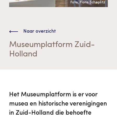
Bekijk alle thema's
Foto: Floris Scheplitz
Provinciaal Steunpunt Cultureel Erfgoed
Naar overzicht
Ergoedvrijwilligersprijs
Museumplatform Zuid-
Advies en ondersteuning voor
Thema's
Holland
vrijwilligers
Aanvraagformulier
Onze medewerkers
Downloads en nieuwsbrieven
Contact
Het Museumplatform is er voor
Advies en ondersteuning voor
Tarieven en algemene voorwaarden
Raad van Toezicht
musea en historische verenigingen
erfgoedinstellingen en musea
in Zuid-Holland die behoefte