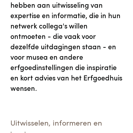
Veelgestelde vragen
Jaarstukken
hebben aan uitwisseling van
Museumplatform Zuid-Holland
expertise en informatie, die in hun
Ons team
Vacatures
netwerk collega's willen
Collectiebeheer
ontmoeten - die vaak voor
Over de Monumentenwacht
Tarieven
dezelfde uitdagingen staan - en
Geschiedenis van Zuid-Holland
voor musea en andere
Algemene voorwaarden
erfgoedinstellingen die inspiratie
Voorpagina Monumentenwacht
Ervenconsulent
en kort advies van het Erfgoedhuis
wensen.
Bekijk meer over ons
Bekijk alle diensten
Uitwisselen, informeren en