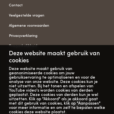
Contact
Veelgestelde vragen
Algemene voorwaarden
Privacyverklaring
Toegankelijkheid
Deze website maakt gebruik van
ANBI-gegevens
cookies
Pers
Deze website maakt gebruik van
geanonimiseerde cookies om jouw
Vacatures
gebruikservaring te optimaliseren en voor de
analyse van onze website. Deze cookies kun je
niet uitzetten. Bij het tonen en afspelen van
YouTube video's worden cookies van derden
Bekijk onze
Met dank aan
geplaatst. Deze cookies van derden kun je wel
verhalenwebsite
uitzetten. Klik op "Akkoord" als je akkoord gaat
met dit gebruik van cookies, klik op "Aanpassen"
voor meer informatie en om zelf te bepalen welke
cookies deze website plaatst.