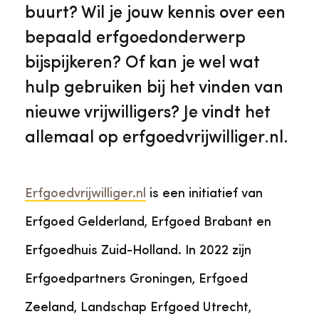
Veelgestelde vragen
Jaarstukken
buurt? Wil je jouw kennis over een
Museumplatform Zuid-Holland
bepaald erfgoedonderwerp
Ons team
Vacatures
bijspijkeren? Of kan je wel wat
Collectiebeheer
hulp gebruiken bij het vinden van
Over de Monumentenwacht
Tarieven
nieuwe vrijwilligers? Je vindt het
Geschiedenis van Zuid-Holland
allemaal op erfgoedvrijwilliger.nl.
Algemene voorwaarden
Voorpagina Monumentenwacht
Ervenconsulent
Erfgoedvrijwilliger.nl
is een initiatief van
Erfgoed Gelderland, Erfgoed Brabant en
Bekijk meer over ons
Bekijk alle diensten
Erfgoedhuis Zuid-Holland. In 2022 zijn
Erfgoedpartners Groningen, Erfgoed
Zeeland, Landschap Erfgoed Utrecht,