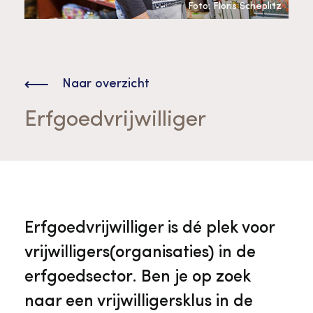
Bekijk alle thema's
Foto: Floris Scheplitz
Provinciaal Steunpunt Cultureel Erfgoed
Naar overzicht
Ergoedvrijwilligersprijs
Erfgoedvrijwilliger
Advies en ondersteuning voor
Thema's
vrijwilligers
Aanvraagformulier
Onze medewerkers
Downloads en nieuwsbrieven
Erfgoedvrijwilliger is dé plek voor
Contact
vrijwilligers(organisaties) in de
Advies en ondersteuning voor
Tarieven en algemene voorwaarden
Raad van Toezicht
erfgoedsector. Ben je op zoek
erfgoedinstellingen en musea
naar een vrijwilligersklus in de