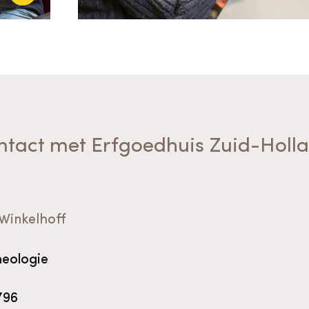
ntact met Erfgoedhuis Zuid-Holl
Winkelhoff
heologie
796