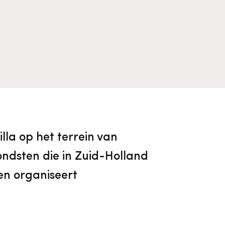
Algemene voorwaarden
Voorpagina Monumentenwacht
Ervenconsulent
Bekijk alle thema's
Bekijk meer over ons
Bekijk alle diensten
lla op het terrein van
ndsten die in Zuid-Holland
en organiseert