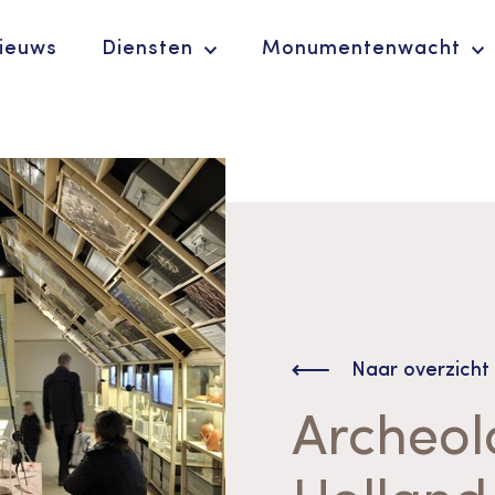
ieuws
Diensten
Monumentenwacht
Ergoedvrijwilligersprijs
De Erfgoedparel
Naar overzicht
Archeol
Advies en
ondersteuning voor