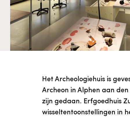
Cultureel Erfgoed
Diensten
Organisatie
Downloads en nieuwsbrieven
Publicaties
Nieuwsbrieven
Het Archeologiehuis is geve
Archeon in Alphen aan den 
zijn gedaan. Erfgoedhuis Zu
wisseltentoonstellingen in h