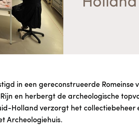
Holland
vrijwilligers
Aanvraagformulier
Onze medewerkers
Contact
Contact & bereikbaarheid
Veelgestelde vragen
stigd in een gereconstrueerde Romeinse vi
Rijn en herbergt de archeologische topvo
Digitale toegankelijkheid
id-Holland verzorgt het collectiebeheer 
et Archeologiehuis.
Pers