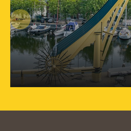
Vorige
Iconische Stadskraan in
Vlaardingen gerestaureerd
en teruggebracht
26 november 2021