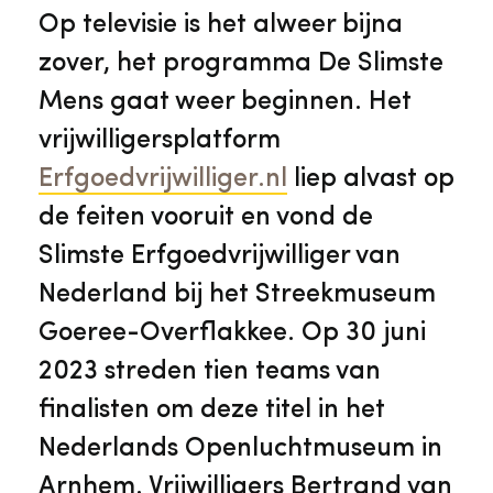
Veelgestelde vragen
Jaarstukken
Op televisie is het alweer bijna
Museumplatform Zuid-Holland
zover, het programma De Slimste
Ons team
Vacatures
Mens gaat weer beginnen. Het
Collectiebeheer
vrijwilligersplatform
Over de Monumentenwacht
Tarieven
Erfgoedvrijwilliger.nl
liep alvast op
Geschiedenis van Zuid-Holland
de feiten vooruit en vond de
Algemene voorwaarden
Slimste Erfgoedvrijwilliger van
Voorpagina Monumentenwacht
Ervenconsulent
Nederland bij het Streekmuseum
Goeree-Overflakkee. Op 30 juni
Bekijk meer over ons
2023 streden tien teams van
Bekijk alle diensten
finalisten om deze titel in het
Nederlands Openluchtmuseum in
Arnhem. Vrijwilligers Bertrand van