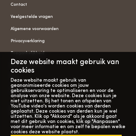
Contact
Veelgestelde vragen
Algemene voorwaarden
Privacyverklaring
Toegankelijkheid
Deze website maakt gebruik van
ANBI-gegevens
cookies
Pers
Deze website maakt gebruik van
geanonimiseerde cookies om jouw
Vacatures
gebruikservaring te optimaliseren en voor de
analyse van onze website. Deze cookies kun je
niet uitzetten. Bij het tonen en afspelen van
YouTube video's worden cookies van derden
Bekijk onze
Met dank aan
geplaatst. Deze cookies van derden kun je wel
verhalenwebsite
uitzetten. Klik op "Akkoord" als je akkoord gaat
met dit gebruik van cookies, klik op "Aanpassen"
voor meer informatie en om zelf te bepalen welke
cookies deze website plaatst.