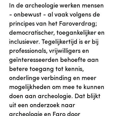
Veelgestelde vragen
Jaarstukken
In de archeologie werken mensen
Museumplatform Zuid-Holland
- onbewust - al vaak volgens de
Ons team
Vacatures
principes van het Faroverdrag;
Collectiebeheer
democratischer, toegankelijker en
Over de Monumentenwacht
Tarieven
inclusiever. Tegelijkertijd is er bij
Geschiedenis van Zuid-Holland
professionals, vrijwilligers en
Algemene voorwaarden
geïnteresseerden behoefte aan
Voorpagina Monumentenwacht
Ervenconsulent
betere toegang tot kennis,
onderlinge verbinding en meer
Bekijk meer over ons
mogelijkheden om mee te kunnen
Bekijk alle diensten
doen aan archeologie. Dat blijkt
uit een onderzoek naar
archeologie en Faro door