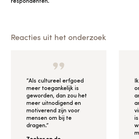
respondenten.
Reacties uit het onderzoek
“Als cultureel erfgoed
I
meer toegankelijk is
o
geworden, dan zou het
a
meer uitnodigend en
a
motiverend zijn voor
v
mensen om bij te
i
dragen.”
w
m