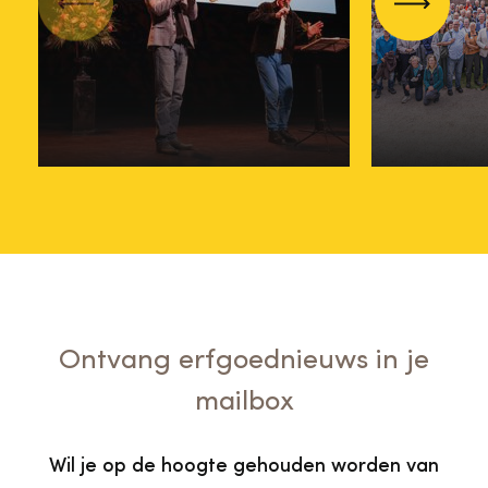
Nederlanden?
terugbl
Vorige
Volgend
Nomineer nu
Vrijwill
29 juli
09 juni
Ontvang erfgoednieuws in je
mailbox
Wil je op de hoogte gehouden worden van