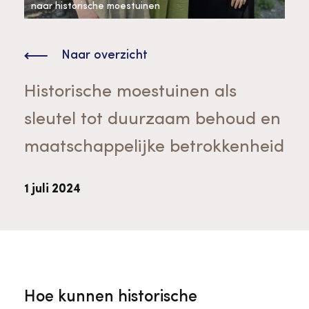
Bekijk alle thema's
naar historische moestuinen
Provinciaal Steunpunt Cultureel Erfgoed
Naar overzicht
Ergoedvrijwilligersprijs
Historische moestuinen als
sleutel tot duurzaam behoud en
Advies en ondersteuning voor
Thema's
maatschappelijke betrokkenheid
vrijwilligers
Aanvraagformulier
Onze medewerkers
Downloads en nieuwsbrieven
1 juli 2024
Contact
Advies en ondersteuning voor
Tarieven en algemene voorwaarden
Raad van Toezicht
erfgoedinstellingen en musea
Hoe kunnen historische