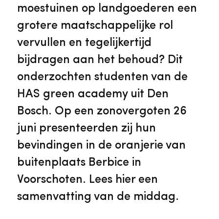
Veelgestelde vragen
Jaarstukken
moestuinen op landgoederen een
Museumplatform Zuid-Holland
grotere maatschappelijke rol
Ons team
Vacatures
vervullen en tegelijkertijd
Collectiebeheer
bijdragen aan het behoud? Dit
Over de Monumentenwacht
Tarieven
onderzochten studenten van de
Geschiedenis van Zuid-Holland
HAS green academy uit Den
Algemene voorwaarden
Bosch. Op een zonovergoten 26
Voorpagina Monumentenwacht
Ervenconsulent
juni presenteerden zij hun
bevindingen in de oranjerie van
Bekijk meer over ons
buitenplaats Berbice in
Bekijk alle diensten
Voorschoten. Lees hier een
samenvatting van de middag.