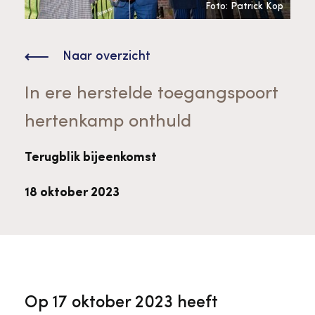
Bekijk alle thema's
Foto: Patrick Kop
Provinciaal Steunpunt Cultureel Erfgoed
Naar overzicht
Ergoedvrijwilligersprijs
In ere herstelde toegangspoort
hertenkamp onthuld
Advies en ondersteuning voor
Thema's
vrijwilligers
Aanvraagformulier
Onze medewerkers
Terugblik bijeenkomst
Downloads en nieuwsbrieven
18 oktober 2023
Contact
Advies en ondersteuning voor
Tarieven en algemene voorwaarden
Raad van Toezicht
erfgoedinstellingen en musea
Op 17 oktober 2023 heeft