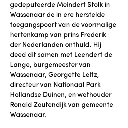
Veelgestelde vragen
Jaarstukken
gedeputeerde Meindert Stolk in
Museumplatform Zuid-Holland
Wassenaar de in ere herstelde
Ons team
Vacatures
toegangspoort van de voormalige
Collectiebeheer
hertenkamp van prins Frederik
Over de Monumentenwacht
Tarieven
der Nederlanden onthuld. Hij
Geschiedenis van Zuid-Holland
deed dit samen met Leendert de
Algemene voorwaarden
Lange, burgemeester van
Voorpagina Monumentenwacht
Ervenconsulent
Wassenaar, Georgette Leltz,
directeur van Nationaal Park
Bekijk meer over ons
Hollandse Duinen, en wethouder
Bekijk alle diensten
Ronald Zoutendijk van gemeente
Wassenaar.