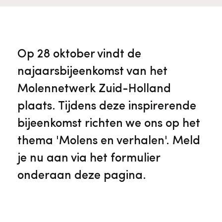
Veelgestelde vragen
Jaarstukken
Museumplatform Zuid-Holland
Ons team
Vacatures
Collectiebeheer
Op 28 oktober vindt de
najaarsbijeenkomst van het
Over de Monumentenwacht
Tarieven
Geschiedenis van Zuid-Holland
Molennetwerk Zuid-Holland
plaats. Tijdens deze inspirerende
Algemene voorwaarden
Voorpagina Monumentenwacht
Ervenconsulent
bijeenkomst richten we ons op het
thema 'Molens en verhalen'. Meld
Bekijk meer over ons
je nu aan via het formulier
Bekijk alle diensten
onderaan deze pagina.