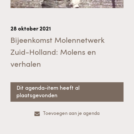
Bekijk alle thema's
Provinciaal Steunpunt Cultureel Erfgoed
28 oktober 2021
Ergoedvrijwilligersprijs
Bijeenkomst Molennetwerk
Zuid-Holland: Molens en
Advies en ondersteuning voor
Thema's
verhalen
vrijwilligers
Aanvraagformulier
Onze medewerkers
Downloads en nieuwsbrieven
Dit agenda-item heeft al
plaatsgevonden
Contact
Advies en ondersteuning voor
Tarieven en algemene voorwaarden
Raad van Toezicht
Toevoegen aan je agenda
erfgoedinstellingen en musea