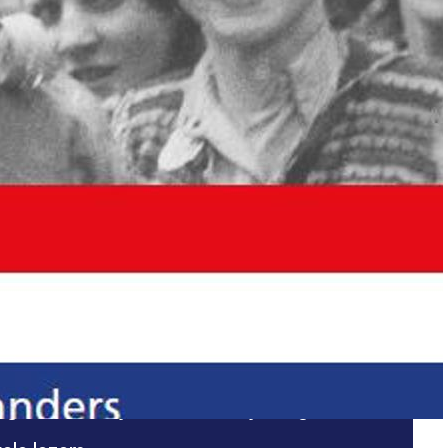
 BEVRIJDING volgens
ggetuigen
20 vierden en herdachten we dat heel
land 75 jaar geleden werd bevrijd van de
e bezetting. Door de coronabeperkingen
n veel evenementen afgelast, maar het
De Bevrijding volgens Ooggetuigen kon
ig wel verschijnen en vond zijn weg al