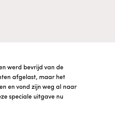
Algemene voorwaarden
Voorpagina Monumentenwacht
Ervenconsulent
Bekijk alle thema's
Bekijk meer over ons
Bekijk alle diensten
en werd bevrijd van de
ten afgelast, maar het
en en vond zijn weg al naar
eze speciale uitgave nu