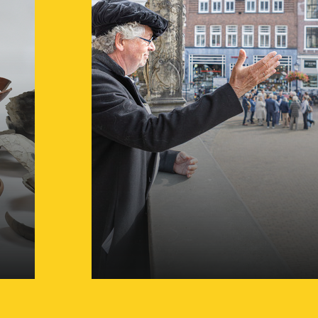
Nieuwe training bied
frisse impuls voor
rondleidingen, schrijf
07 mei