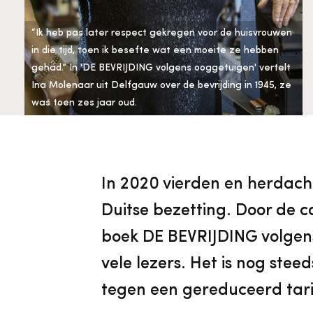
Cultureel Erfgoed
Diensten
Organisatie
“Ik heb pas later respect gekregen voor de huisvrouwen
in die tijd, toen ik besefte wat een moeite ze hebben
gehad.” In 'DE BEVRIJDING volgens ooggetuigen' vertelt
Downloads en nieuwsbrieven
Ina Molenaar uit Delfgauw over de bevrijding in 1945, ze
was toen zes jaar oud.
Publicaties
In 2020 vierden en herdach
Nieuwsbrieven
Duitse bezetting. Door de
boek DE BEVRIJDING volgens
vele lezers. Het is nog stee
tegen een gereduceerd tari