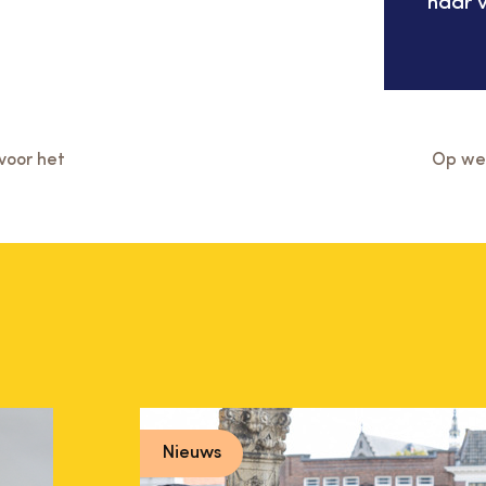
naar v
voor het
Op we
Nieuws