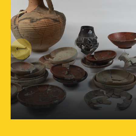
Van prehistorische
voetafdruk tot
Vorige
pestgraven: Archeologische
Kroniek bundelt Zuid-
Hollandse vondsten uit 2025
23 juni