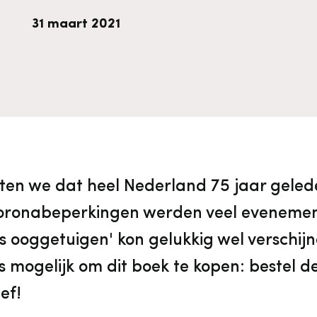
vrijwilligers
Aanvraagformulier
Onze medewerkers
31 maart 2021
Contact
Contact & bereikbaarheid
ten we dat heel Nederland 75 jaar geled
Veelgestelde vragen
 coronabeperkingen werden veel evenemen
Digitale toegankelijkheid
 ooggetuigen' kon gelukkig wel verschijn
ds mogelijk om dit boek te kopen: bestel d
Pers
ef!