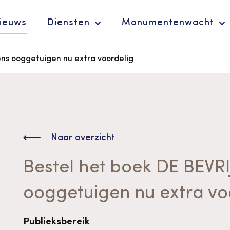
ieuws
Diensten
Monumentenwacht
ens ooggetuigen nu extra voordelig
Ergoedvrijwilligersprijs
De Erfgoedparel
Naar overzicht
Bestel het boek DE BEVR
ooggetuigen nu extra vo
Advies en
Publieksbereik
ondersteuning voor