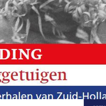
DE
oo
In 20
Neder
Duits
werde
boek 
gelukk