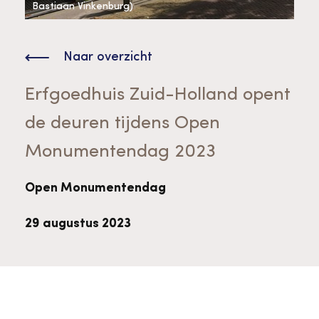
Bekijk alle thema's
Bastiaan Vinkenburg)
Provinciaal Steunpunt Cultureel Erfgoed
Naar overzicht
Ergoedvrijwilligersprijs
Erfgoedhuis Zuid-Holland opent
de deuren tijdens Open
Advies en ondersteuning voor
Thema's
Monumentendag 2023
vrijwilligers
Aanvraagformulier
Onze medewerkers
Downloads en nieuwsbrieven
Open Monumentendag
29 augustus 2023
Contact
Advies en ondersteuning voor
Tarieven en algemene voorwaarden
Raad van Toezicht
erfgoedinstellingen en musea