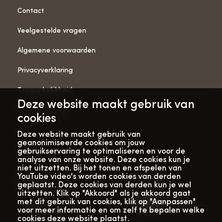
Contact
Veelgestelde vragen
Algemene voorwaarden
Privacyverklaring
Toegankelijkheid
Deze website maakt gebruik van
ANBI-gegevens
cookies
Pers
Deze website maakt gebruik van
geanonimiseerde cookies om jouw
Vacatures
gebruikservaring te optimaliseren en voor de
analyse van onze website. Deze cookies kun je
niet uitzetten. Bij het tonen en afspelen van
YouTube video's worden cookies van derden
Bekijk onze
Met dank aan
geplaatst. Deze cookies van derden kun je wel
verhalenwebsite
uitzetten. Klik op "Akkoord" als je akkoord gaat
met dit gebruik van cookies, klik op "Aanpassen"
voor meer informatie en om zelf te bepalen welke
cookies deze website plaatst.