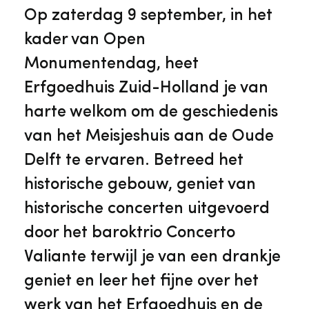
Veelgestelde vragen
Jaarstukken
Op zaterdag 9 september, in het
Museumplatform Zuid-Holland
kader van Open
Ons team
Vacatures
Monumentendag, heet
Collectiebeheer
Erfgoedhuis Zuid-Holland je van
Over de Monumentenwacht
Tarieven
harte welkom om de geschiedenis
Geschiedenis van Zuid-Holland
van het Meisjeshuis aan de Oude
Algemene voorwaarden
Delft te ervaren. Betreed het
Voorpagina Monumentenwacht
Ervenconsulent
historische gebouw, geniet van
historische concerten uitgevoerd
Bekijk meer over ons
door het baroktrio Concerto
Bekijk alle diensten
Valiante terwijl je van een drankje
geniet en leer het fijne over het
werk van het Erfgoedhuis en de