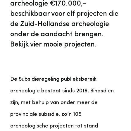
Veelgestelde vragen
Jaarstukken
archeologie €170.000,-
Museumplatform Zuid-Holland
beschikbaar voor elf projecten die
Ons team
Vacatures
de Zuid-Hollandse archeologie
Collectiebeheer
onder de aandacht brengen.
Over de Monumentenwacht
Tarieven
Bekijk vier mooie projecten.
Geschiedenis van Zuid-Holland
Algemene voorwaarden
Voorpagina Monumentenwacht
Ervenconsulent
De Subsidieregeling publieksbereik
archeologie bestaat sinds 2016. Sindsdien
Bekijk meer over ons
Bekijk alle diensten
zijn, met behulp van onder meer de
provinciale subsidie, zo’n 105
archeologische projecten tot stand