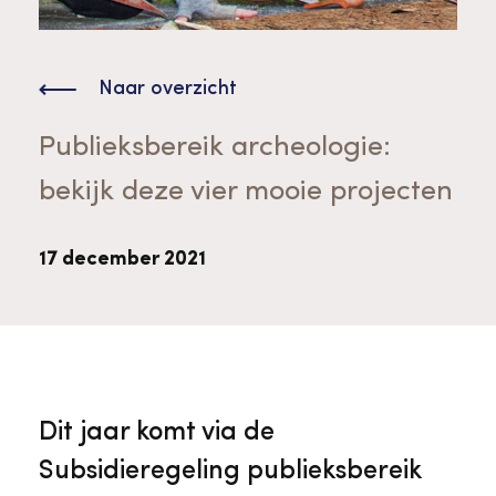
Bekijk alle thema's
Provinciaal Steunpunt Cultureel Erfgoed
Naar overzicht
Ergoedvrijwilligersprijs
Publieksbereik archeologie:
bekijk deze vier mooie projecten
Advies en ondersteuning voor
Thema's
vrijwilligers
Aanvraagformulier
Onze medewerkers
17 december 2021
Downloads en nieuwsbrieven
Contact
Advies en ondersteuning voor
Tarieven en algemene voorwaarden
Raad van Toezicht
Dit jaar komt via de
erfgoedinstellingen en musea
Subsidieregeling publieksbereik