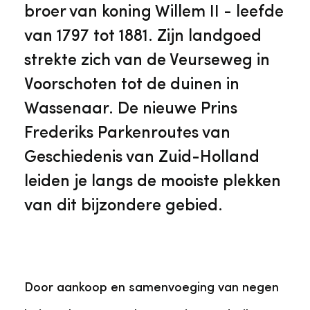
Veelgestelde vragen
Jaarstukken
broer van koning Willem II - leefde
Museumplatform Zuid-Holland
van 1797 tot 1881. Zijn landgoed
Ons team
Vacatures
strekte zich van de Veurseweg in
Collectiebeheer
Voorschoten tot de duinen in
Over de Monumentenwacht
Tarieven
Wassenaar. De nieuwe Prins
Geschiedenis van Zuid-Holland
Frederiks Parkenroutes van
Algemene voorwaarden
Geschiedenis van Zuid-Holland
Voorpagina Monumentenwacht
Ervenconsulent
leiden je langs de mooiste plekken
van dit bijzondere gebied.
Bekijk meer over ons
Bekijk alle diensten
Door aankoop en samenvoeging van negen