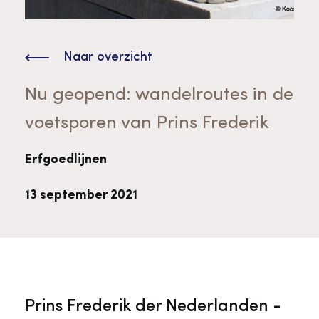
Bekijk alle thema's
Provinciaal Steunpunt Cultureel Erfgoed
Naar overzicht
Ergoedvrijwilligersprijs
Nu geopend: wandelroutes in de
voetsporen van Prins Frederik
Advies en ondersteuning voor
Thema's
vrijwilligers
Aanvraagformulier
Onze medewerkers
Erfgoedlijnen
Downloads en nieuwsbrieven
13 september 2021
Contact
Advies en ondersteuning voor
Tarieven en algemene voorwaarden
Raad van Toezicht
erfgoedinstellingen en musea
Prins Frederik der Nederlanden -