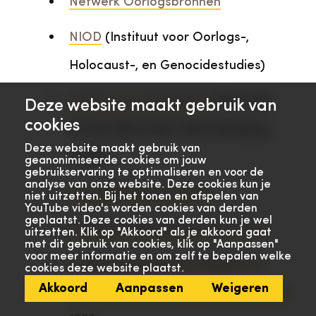
Netwerk Oorlogsbronnen
NIOD
(Instituut voor Oorlogs-,
Holocaust-, en Genocidestudies)
Oorlog voor de Rechter
(Centraal
Deze website maakt gebruik van
cookies
Archief Bijzondere Rechtspleging,
Deze website maakt gebruik van
CABR)
geanonimiseerde cookies om jouw
gebruikservaring te optimaliseren en voor de
analyse van onze website. Deze cookies kun je
Oorlogsgravenstichting
niet uitzetten. Bij het tonen en afspelen van
YouTube video's worden cookies van derden
geplaatst. Deze cookies van derden kun je wel
Zoekhulp Arbeidsinzet 1940-1945
uitzetten. Klik op "Akkoord" als je akkoord gaat
met dit gebruik van cookies, klik op "Aanpassen"
voor meer informatie en om zelf te bepalen welke
Zoekhulp Burgers en militairen in
cookies deze website plaatst.
Akkoord
Aanpassen
Weigeren
Nederlands-Indië en Indonesië, 1940-