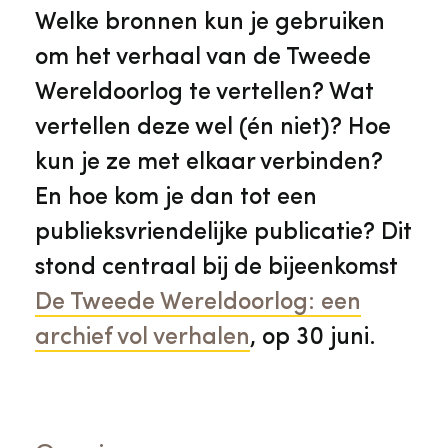
Veelgestelde vragen
Jaarstukken
Welke bronnen kun je gebruiken
Museumplatform Zuid-Holland
om het verhaal van de Tweede
Ons team
Vacatures
Wereldoorlog te vertellen? Wat
Collectiebeheer
vertellen deze wel (én niet)? Hoe
Over de Monumentenwacht
Tarieven
kun je ze met elkaar verbinden?
Geschiedenis van Zuid-Holland
En hoe kom je dan tot een
Algemene voorwaarden
publieksvriendelijke publicatie? Dit
Voorpagina Monumentenwacht
Ervenconsulent
stond centraal bij de bijeenkomst
De Tweede Wereldoorlog: een
Bekijk meer over ons
archief vol verhalen
, op 30 juni.
Bekijk alle diensten