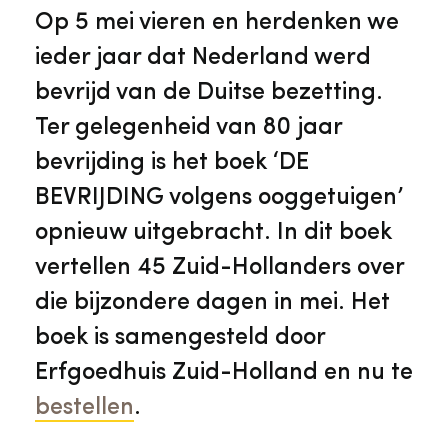
Veelgestelde vragen
Jaarstukken
Op 5 mei vieren en herdenken we
Museumplatform Zuid-Holland
ieder jaar dat Nederland werd
Ons team
Vacatures
bevrijd van de Duitse bezetting.
Collectiebeheer
Ter gelegenheid van 80 jaar
Over de Monumentenwacht
Tarieven
bevrijding is het boek ‘DE
Geschiedenis van Zuid-Holland
BEVRIJDING volgens ooggetuigen’
Algemene voorwaarden
opnieuw uitgebracht. In dit boek
Voorpagina Monumentenwacht
Ervenconsulent
vertellen 45 Zuid-Hollanders over
die bijzondere dagen in mei. Het
Bekijk meer over ons
boek is samengesteld door
Bekijk alle diensten
Erfgoedhuis Zuid-Holland en nu te
bestellen
.