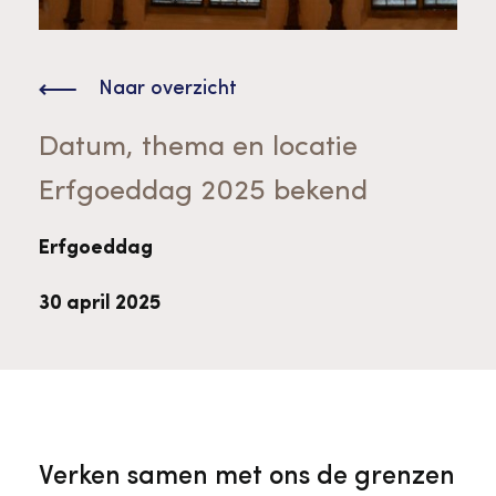
Bekijk alle thema's
Provinciaal Steunpunt Cultureel Erfgoed
Naar overzicht
Ergoedvrijwilligersprijs
Datum, thema en locatie
Erfgoeddag 2025 bekend
Advies en ondersteuning voor
Thema's
vrijwilligers
Aanvraagformulier
Onze medewerkers
Erfgoeddag
Downloads en nieuwsbrieven
30 april 2025
Contact
Advies en ondersteuning voor
Tarieven en algemene voorwaarden
Raad van Toezicht
erfgoedinstellingen en musea
Verken samen met ons de grenzen