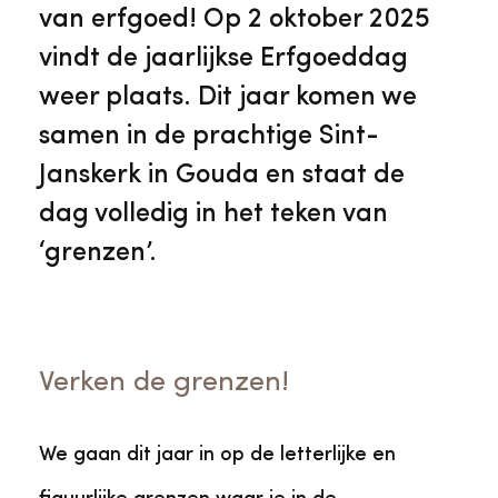
Veelgestelde vragen
Jaarstukken
van erfgoed! Op 2 oktober 2025
Museumplatform Zuid-Holland
vindt de jaarlijkse Erfgoeddag
Ons team
Vacatures
weer plaats. Dit jaar komen we
Collectiebeheer
samen in de prachtige Sint-
Over de Monumentenwacht
Tarieven
Janskerk in Gouda en staat de
Geschiedenis van Zuid-Holland
dag volledig in het teken van
Algemene voorwaarden
‘grenzen’.
Voorpagina Monumentenwacht
Ervenconsulent
Bekijk meer over ons
Verken de grenzen!
Bekijk alle diensten
We gaan dit jaar in op de letterlijke en