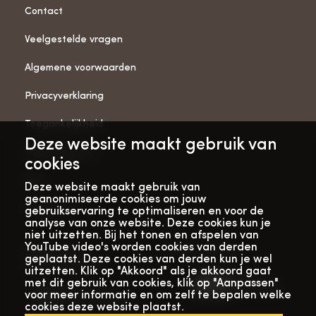
Contact
Veelgestelde vragen
Algemene voorwaarden
Privacyverklaring
Toegankelijkheid
Deze website maakt gebruik van
ANBI-gegevens
cookies
Pers
Deze website maakt gebruik van
geanonimiseerde cookies om jouw
Vacatures
gebruikservaring te optimaliseren en voor de
analyse van onze website. Deze cookies kun je
niet uitzetten. Bij het tonen en afspelen van
YouTube video's worden cookies van derden
Bekijk onze
Met dank aan
geplaatst. Deze cookies van derden kun je wel
verhalenwebsite
uitzetten. Klik op "Akkoord" als je akkoord gaat
met dit gebruik van cookies, klik op "Aanpassen"
voor meer informatie en om zelf te bepalen welke
cookies deze website plaatst.