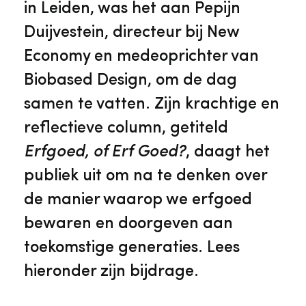
Veelgestelde vragen
Jaarstukken
in Leiden, was het aan Pepijn
Museumplatform Zuid-Holland
Duijvestein, directeur bij New
Ons team
Vacatures
Economy en medeoprichter van
Collectiebeheer
Biobased Design, om de dag
Over de Monumentenwacht
Tarieven
samen te vatten. Zijn krachtige en
Geschiedenis van Zuid-Holland
reflectieve column, getiteld
Algemene voorwaarden
Erfgoed, of Erf Goed?
, daagt het
Voorpagina Monumentenwacht
Ervenconsulent
publiek uit om na te denken over
de manier waarop we erfgoed
Bekijk meer over ons
bewaren en doorgeven aan
Bekijk alle diensten
toekomstige generaties. Lees
hieronder zijn bijdrage.