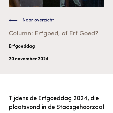
Bekijk alle thema's
Provinciaal Steunpunt Cultureel Erfgoed
Naar overzicht
Ergoedvrijwilligersprijs
Column: Erfgoed, of Erf Goed?
Erfgoeddag
Advies en ondersteuning voor
Thema's
vrijwilligers
Aanvraagformulier
Onze medewerkers
20 november 2024
Downloads en nieuwsbrieven
Contact
Advies en ondersteuning voor
Tarieven en algemene voorwaarden
Raad van Toezicht
Tijdens de Erfgoeddag 2024, die
erfgoedinstellingen en musea
plaatsvond in de Stadsgehoorzaal