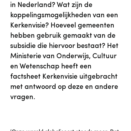
Veelgestelde vragen
Jaarstukken
in Nederland? Wat zijn de
Museumplatform Zuid-Holland
koppelingsmogelijkheden van een
Ons team
Vacatures
Kerkenvisie? Hoeveel gemeenten
Collectiebeheer
hebben gebruik gemaakt van de
Over de Monumentenwacht
Tarieven
subsidie die hiervoor bestaat? Het
Geschiedenis van Zuid-Holland
Ministerie van Onderwijs, Cultuur
Algemene voorwaarden
en Wetenschap heeft een
Voorpagina Monumentenwacht
Ervenconsulent
factsheet Kerkenvisie uitgebracht
met antwoord op deze en andere
Bekijk meer over ons
vragen.
Bekijk alle diensten