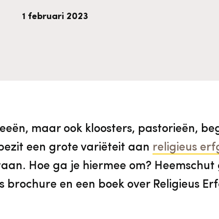
vrijwilligers
Aanvraagformulier
Onze medewerkers
1 februari 2023
Contact
Contact & bereikbaarheid
eën, maar ook kloosters, pastorieën, be
Veelgestelde vragen
ezit een grote variëteit aan
religieus er
Digitale toegankelijkheid
taan. Hoe ga je hiermee om? Heemschut ge
is brochure en een boek over Religieus Er
Pers