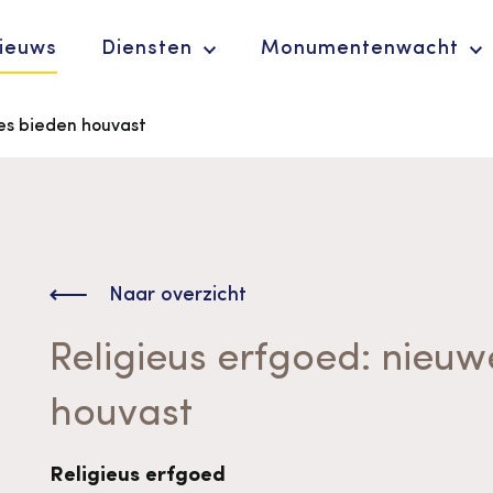
ieuws
Diensten
Monumentenwacht
ies bieden houvast
Ergoedvrijwilligersprijs
De Erfgoedparel
Naar overzicht
Religieus erfgoed: nieuw
houvast
Advies en
Religieus erfgoed
ondersteuning voor