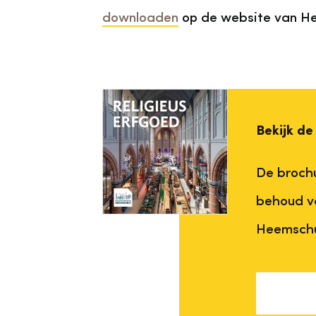
downloaden
op de website van H
Bekijk de
De brochu
behoud va
Heemschu