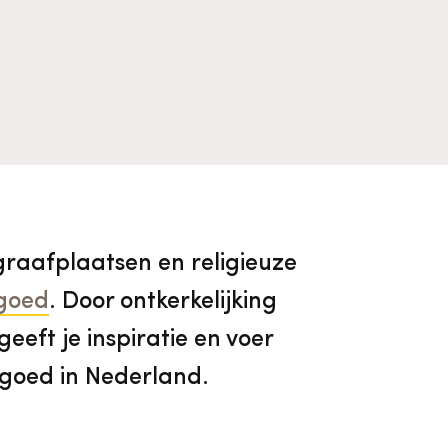
Algemene voorwaarden
Voorpagina Monumentenwacht
Ervenconsulent
Bekijk alle thema's
Bekijk meer over ons
Bekijk alle diensten
graafplaatsen en religieuze
fgoed
.
Door ontkerkelijking
eft je inspiratie en voer
fgoed in Nederland.