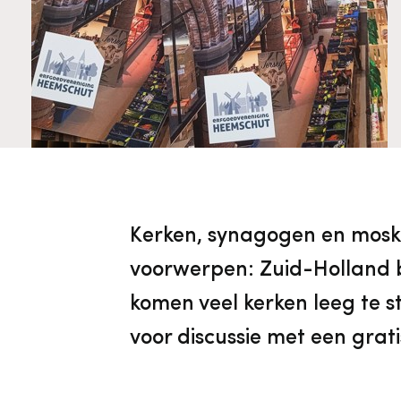
Cultureel Erfgoed
Diensten
Organisatie
Downloads en nieuwsbrieven
Publicaties
Kerken, synagogen en moske
Nieuwsbrieven
voorwerpen: Zuid-Holland b
komen veel kerken leeg te s
voor discussie met een grat