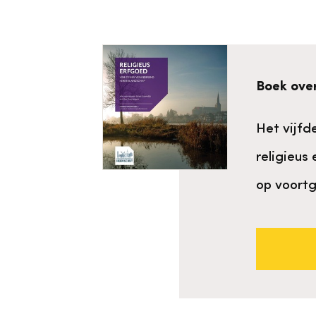
Boek over
Het vijfd
religieus
op voort