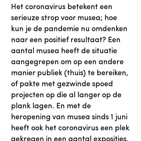
Veelgestelde vragen
Jaarstukken
Het coronavirus betekent een
Museumplatform Zuid-Holland
serieuze strop voor musea; hoe
Ons team
Vacatures
kun je de pandemie nu omdenken
Collectiebeheer
naar een positief resultaat? Een
Over de Monumentenwacht
Tarieven
aantal musea heeft de situatie
Geschiedenis van Zuid-Holland
aangegrepen om op een andere
Algemene voorwaarden
manier publiek (thuis) te bereiken,
Voorpagina Monumentenwacht
Ervenconsulent
of pakte met gezwinde spoed
projecten op die al langer op de
Bekijk meer over ons
plank lagen. En met de
Bekijk alle diensten
heropening van musea sinds 1 juni
heeft ook het coronavirus een plek
gekregen in een aantal exposities.