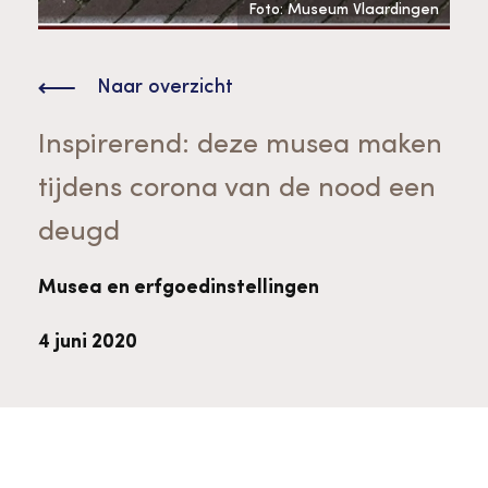
Bekijk alle thema's
Foto: Museum Vlaardingen
Provinciaal Steunpunt Cultureel Erfgoed
Naar overzicht
Ergoedvrijwilligersprijs
Inspirerend: deze musea maken
tijdens corona van de nood een
Advies en ondersteuning voor
Thema's
deugd
vrijwilligers
Aanvraagformulier
Onze medewerkers
Downloads en nieuwsbrieven
Musea en erfgoedinstellingen
4 juni 2020
Contact
Advies en ondersteuning voor
Tarieven en algemene voorwaarden
Raad van Toezicht
erfgoedinstellingen en musea