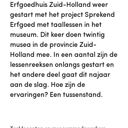
Veelgestelde vragen
Jaarstukken
Erfgoedhuis Zuid-Holland weer
Museumplatform Zuid-Holland
gestart met het project Sprekend
Ons team
Vacatures
Erfgoed met taallessen in het
Collectiebeheer
museum. Dit keer doen twintig
Over de Monumentenwacht
Tarieven
musea in de provincie Zuid-
Geschiedenis van Zuid-Holland
Holland mee. In een aantal zijn de
Algemene voorwaarden
lessenreeksen onlangs gestart en
Voorpagina Monumentenwacht
Ervenconsulent
het andere deel gaat dit najaar
aan de slag. Hoe zijn de
Bekijk meer over ons
ervaringen? Een tussenstand.
Bekijk alle diensten