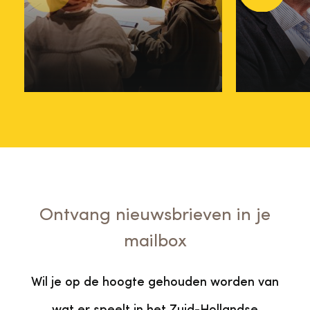
taalproject Sprekend
streekt
Vorige
Volgend
Erfgoed zo'n succes is
van Oo
04 juli 2024
05 septe
Ontvang nieuwsbrieven in je
mailbox
Wil je op de hoogte gehouden worden van
wat er speelt in het Zuid-Hollandse