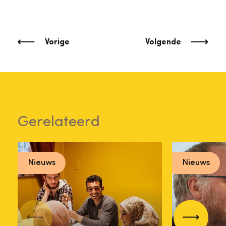
Vorige
Volgende
Gerelateerd
Nieuws
Nieuws
Aanrad
Waarom het
over di