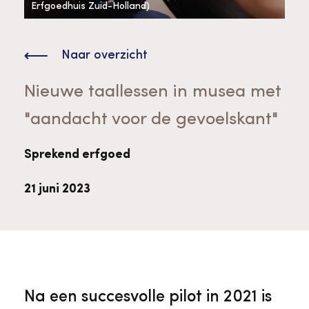
Bekijk alle thema's
Erfgoedhuis Zuid-Holland)
Provinciaal Steunpunt Cultureel Erfgoed
Naar overzicht
Ergoedvrijwilligersprijs
Nieuwe taallessen in musea met
"aandacht voor de gevoelskant"
Advies en ondersteuning voor
Thema's
vrijwilligers
Aanvraagformulier
Onze medewerkers
Sprekend erfgoed
Downloads en nieuwsbrieven
21 juni 2023
Contact
Advies en ondersteuning voor
Tarieven en algemene voorwaarden
Raad van Toezicht
erfgoedinstellingen en musea
Na een succesvolle pilot in 2021 is