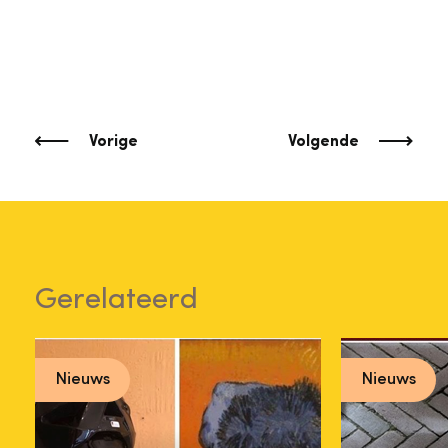
Vorige
Volgende
Gerelateerd
Nieuws
Nieuws
Inspire