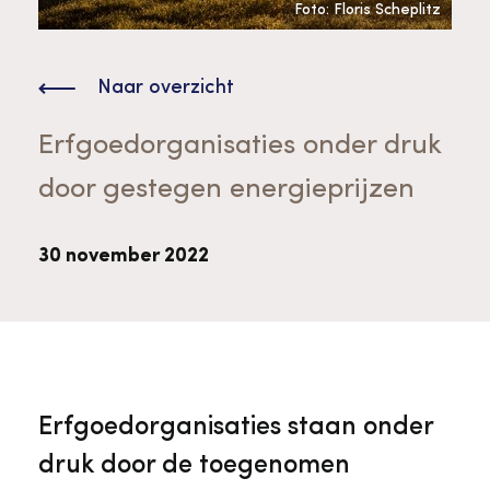
Bekijk alle thema's
Foto: Floris Scheplitz
Provinciaal Steunpunt Cultureel Erfgoed
Naar overzicht
Ergoedvrijwilligersprijs
Erfgoedorganisaties onder druk
door gestegen energieprijzen
Advies en ondersteuning voor
Thema's
vrijwilligers
Aanvraagformulier
Onze medewerkers
30 november 2022
Downloads en nieuwsbrieven
Contact
Advies en ondersteuning voor
Tarieven en algemene voorwaarden
Raad van Toezicht
Erfgoedorganisaties staan onder
erfgoedinstellingen en musea
druk door de toegenomen