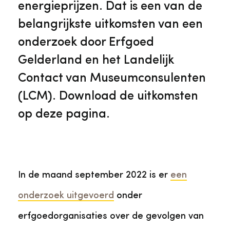
Veelgestelde vragen
Jaarstukken
energieprijzen. Dat is een van de
Museumplatform Zuid-Holland
belangrijkste uitkomsten van een
Ons team
Vacatures
onderzoek door Erfgoed
Collectiebeheer
Gelderland en het Landelijk
Over de Monumentenwacht
Tarieven
Contact van Museumconsulenten
Geschiedenis van Zuid-Holland
(LCM). Download de uitkomsten
Algemene voorwaarden
op deze pagina.
Voorpagina Monumentenwacht
Ervenconsulent
Bekijk meer over ons
In de maand september 2022 is er
een
Bekijk alle diensten
onderzoek uitgevoerd
onder
erfgoedorganisaties over de gevolgen van