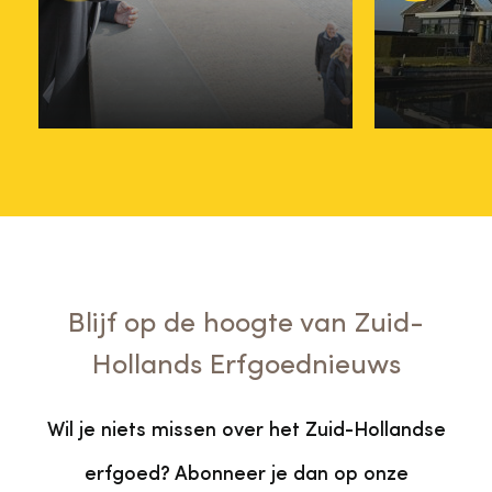
je nu in
molenco
07 mei
06 mei
Blijf op de hoogte van Zuid-
Hollands Erfgoednieuws
Wil je niets missen over het Zuid-Hollandse
erfgoed? Abonneer je dan op onze