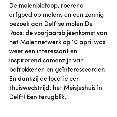
Veelgestelde vragen
Jaarstukken
De molenbiotoop, roerend
Museumplatform Zuid-Holland
erfgoed op molens en een zonnig
Ons team
Vacatures
bezoek aan Delftse molen De
Collectiebeheer
Roos: de voorjaarsbijeenkomst van
Over de Monumentenwacht
Tarieven
het Molennetwerk op 10 april was
Geschiedenis van Zuid-Holland
weer een interessant en
Algemene voorwaarden
inspirerend samenzijn van
Voorpagina Monumentenwacht
Ervenconsulent
betrokkenen en geïnteresseerden.
En dankzij de locatie een
Bekijk meer over ons
thuiswedstrijd: het Meisjeshuis in
Bekijk alle diensten
Delft! Een terugblik.