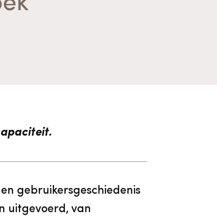
oek
Algemene voorwaarden
Voorpagina Monumentenwacht
Ervenconsulent
Bekijk alle thema's
Bekijk meer over ons
Bekijk alle diensten
apaciteit.
 en gebruikersgeschiedenis
n uitgevoerd, van