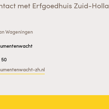
ntact met Erfgoedhuis Zuid-Holl
an Wageningen
numentenwacht
3 50
umentenwacht-zh.nl