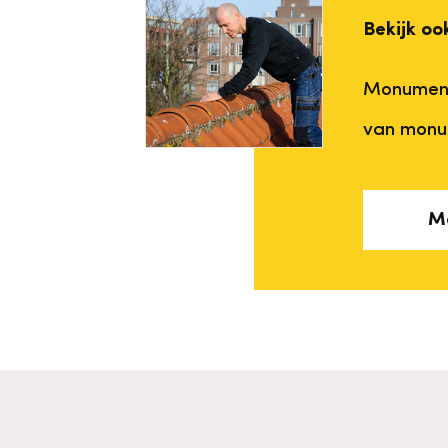
Bekijk o
Monument
van monu
Me