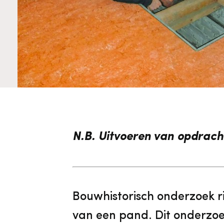
Cultureel Erfgoed
Diensten
Organisatie
Downloads en nieuwsbrieven
Publicaties
Nieuwsbrieven
N.B. Uitvoeren van opdrach
Bouwhistorisch onderzoek r
van een pand. Dit onderzoe