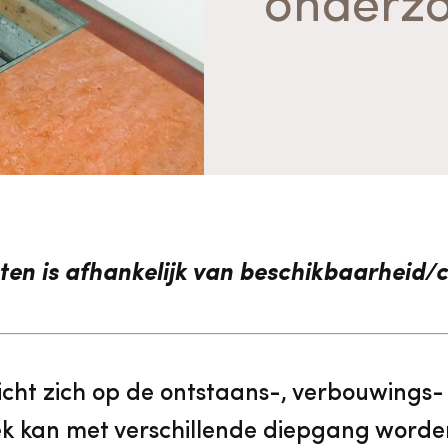
onderz
vrijwilligers
Aanvraagformulier
Onze medewerkers
Contact
Contact & bereikbaarheid
Veelgestelde vragen
ten is afhankelijk van beschikbaarheid/c
Digitale toegankelijkheid
icht zich op de ontstaans-, verbouwings-
Pers
k kan met verschillende diepgang worde