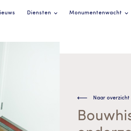
ieuws
Diensten
Monumentenwacht
Ergoedvrijwilligersprijs
De Erfgoedparel
Naar overzicht
Bouwhis
Advies en
ondersteuning voor