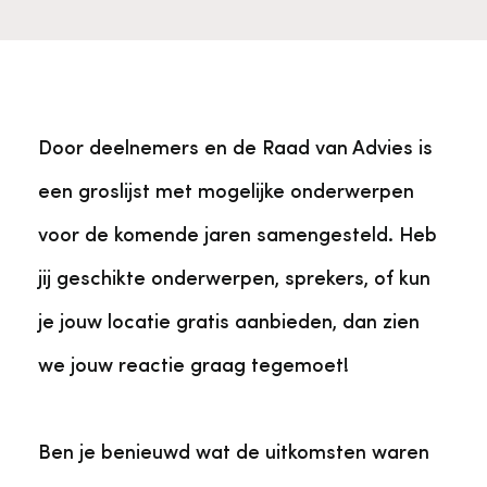
Veelgestelde vragen
Jaarstukken
Museumplatform Zuid-Holland
Ons team
Vacatures
Collectiebeheer
Door deelnemers en de Raad van Advies is
Over de Monumentenwacht
Tarieven
Geschiedenis van Zuid-Holland
een groslijst met mogelijke onderwerpen
Algemene voorwaarden
voor de komende jaren samengesteld. Heb
Voorpagina Monumentenwacht
Ervenconsulent
jij geschikte onderwerpen, sprekers, of kun
je jouw locatie gratis aanbieden, dan zien
Bekijk meer over ons
we jouw reactie graag tegemoet!
Bekijk alle diensten
Ben je benieuwd wat de uitkomsten waren