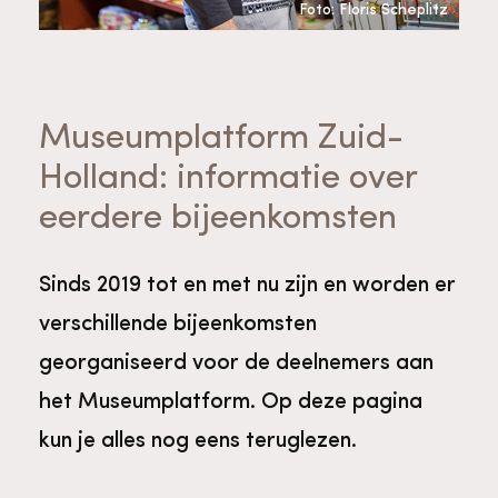
Bekijk alle thema's
Foto: Floris Scheplitz
Provinciaal Steunpunt Cultureel Erfgoed
Museumplatform Zuid-
Ergoedvrijwilligersprijs
Holland: informatie over
Advies en ondersteuning voor
eerdere bijeenkomsten
Thema's
vrijwilligers
Aanvraagformulier
Onze medewerkers
Sinds 2019 tot en met nu zijn en worden er
Downloads en nieuwsbrieven
verschillende bijeenkomsten
georganiseerd voor de deelnemers aan
Contact
het Museumplatform. Op deze pagina
Advies en ondersteuning voor
Tarieven en algemene voorwaarden
Raad van Toezicht
kun je alles nog eens teruglezen.
erfgoedinstellingen en musea