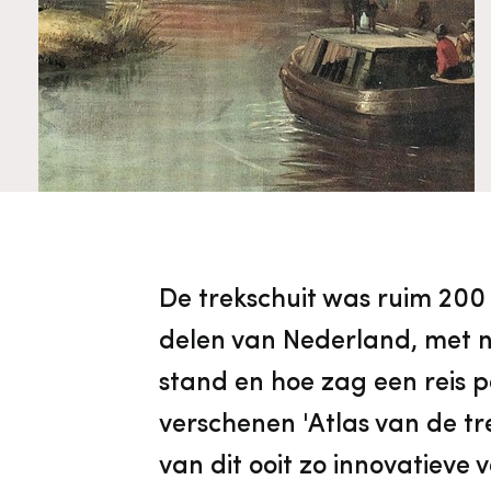
Cultureel Erfgoed
Diensten
Organisatie
Downloads en nieuwsbrieven
Publicaties
Nieuwsbrieven
De trekschuit was ruim 200
delen van Nederland, met 
stand en hoe zag een reis p
verschenen 'Atlas van de t
van dit ooit zo innovatieve 