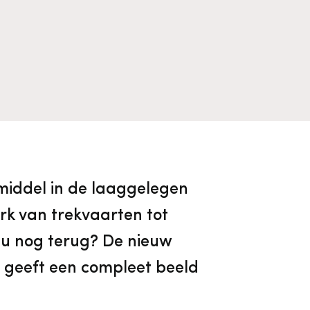
Algemene voorwaarden
Voorpagina Monumentenwacht
Ervenconsulent
Bekijk alle thema's
Bekijk meer over ons
Bekijk alle diensten
middel in de laaggelegen
k van trekvaarten tot
 nu nog terug? De nieuw
d geeft een compleet beeld