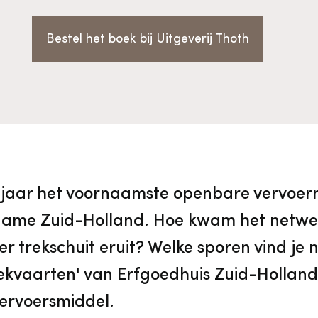
vrijwilligers
Aanvraagformulier
Onze medewerkers
Bestel het boek bij Uitgeverij Thoth
Contact
Contact & bereikbaarheid
Veelgestelde vragen
 jaar het voornaamste openbare vervoer
name Zuid-Holland. Hoe kwam het netwer
Digitale toegankelijkheid
er trekschuit eruit? Welke sporen vind je
rekvaarten' van Erfgoedhuis Zuid-Hollan
Pers
vervoersmiddel.