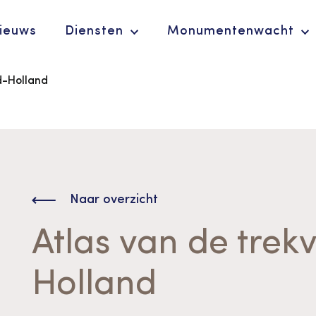
ieuws
Diensten
Monumentenwacht
d-Holland
Ergoedvrijwilligersprijs
De Erfgoedparel
Naar overzicht
Atlas van de trek
Holland
Advies en
ondersteuning voor