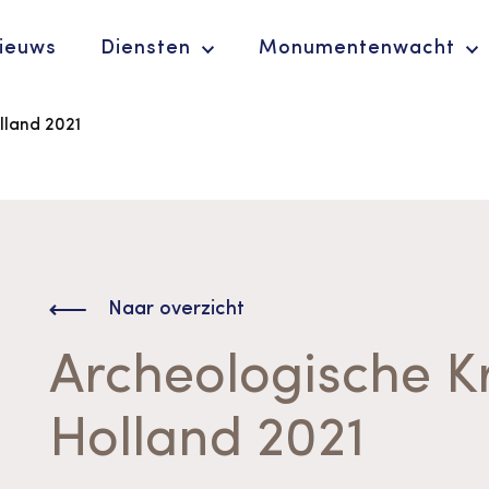
ieuws
Diensten
Monumentenwacht
lland 2021
Ergoedvrijwilligersprijs
De Erfgoedparel
Naar overzicht
Archeologische K
Holland 2021
Advies en
ondersteuning voor