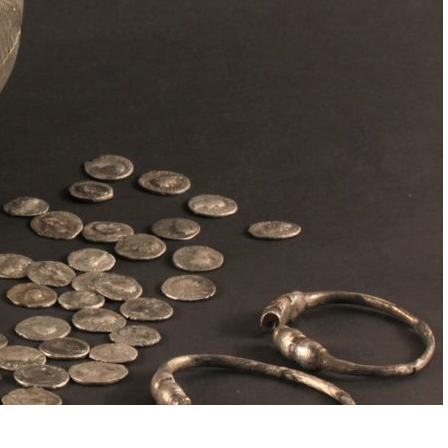
rdere jaargangen
k alle jaargangen van de Archeologische
k op onze publiekswebsite. Sinds de editie
08 verschijnt deze digitaal, de oudere
ngen (vanaf 1974) zijn gedigitaliseerd.
k alle jaargangen