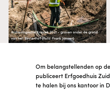
Cultureel Erfgoed
Diensten
Organisatie
Downloads en nieuwsbrieven
Archeologische Kroniek 2021 - graven onder de grond
van het Binnenhof (Foto: Frank Jansen)
Publicaties
Nieuwsbrieven
Om belangstellenden op de
publiceert Erfgoedhuis Zuid-
te halen bij ons kantoor in 