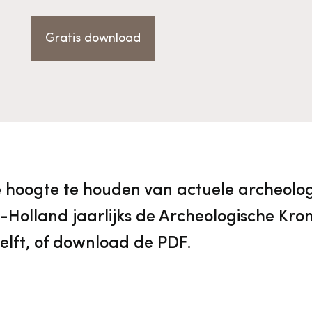
vrijwilligers
Aanvraagformulier
Onze medewerkers
Gratis download
Contact
Contact & bereikbaarheid
Veelgestelde vragen
 hoogte te houden van actuele archeolog
Holland jaarlijks de Archeologische Kroni
Digitale toegankelijkheid
Delft, of download de PDF.
Pers