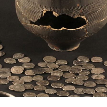
Ee
Bekij
Kronie
van 20
jaarga
Bekij