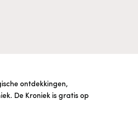
Algemene voorwaarden
Voorpagina Monumentenwacht
Ervenconsulent
Bekijk alle thema's
Bekijk meer over ons
Bekijk alle diensten
ische ontdekkingen,
ek. De Kroniek is gratis op