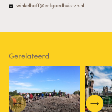
winkelhoff@erfgoedhuis-zh.nl
Gerelateerd
Factsheet
Archeol
Erfgoedwet en
Kroniek
Vorige
Volgend