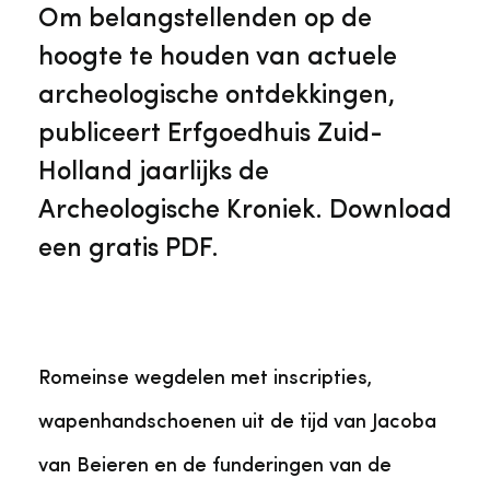
Veelgestelde vragen
Jaarstukken
Om belangstellenden op de
Museumplatform Zuid-Holland
hoogte te houden van actuele
Ons team
Vacatures
archeologische ontdekkingen,
Collectiebeheer
publiceert Erfgoedhuis Zuid-
Over de Monumentenwacht
Tarieven
Holland jaarlijks de
Geschiedenis van Zuid-Holland
Archeologische Kroniek. Download
Algemene voorwaarden
een gratis PDF.
Voorpagina Monumentenwacht
Ervenconsulent
Bekijk meer over ons
Romeinse wegdelen met inscripties,
Bekijk alle diensten
wapenhandschoenen uit de tijd van Jacoba
van Beieren en de funderingen van de