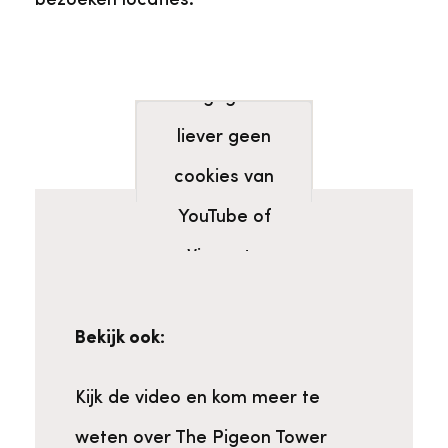
bezoeken locaties.
U heeft
aangegeven
Bekijk de video op YouTube
liever geen
cookies van
YouTube of
Vimeo te
krijgen. Deze
cookies zijn
Bekijk ook:
nodig om deze
Kijk de video en kom meer te
video te tonen.
weten over The Pigeon Tower