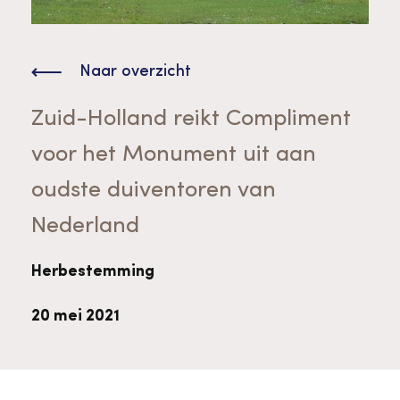
Bekijk alle thema's
Provinciaal Steunpunt Cultureel Erfgoed
Naar overzicht
Ergoedvrijwilligersprijs
Zuid-Holland reikt Compliment
voor het Monument uit aan
Advies en ondersteuning voor
Thema's
oudste duiventoren van
vrijwilligers
Aanvraagformulier
Onze medewerkers
Nederland
Downloads en nieuwsbrieven
Herbestemming
Contact
20 mei 2021
Advies en ondersteuning voor
Tarieven en algemene voorwaarden
Raad van Toezicht
erfgoedinstellingen en musea