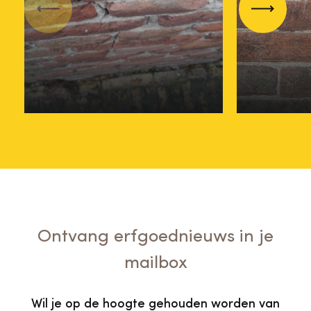
voor monumenten
Monum
Vorige
Volgend
per 29 mei 2026
beteke
29 mei
28 mei
Ontvang erfgoednieuws in je
mailbox
Wil je op de hoogte gehouden worden van