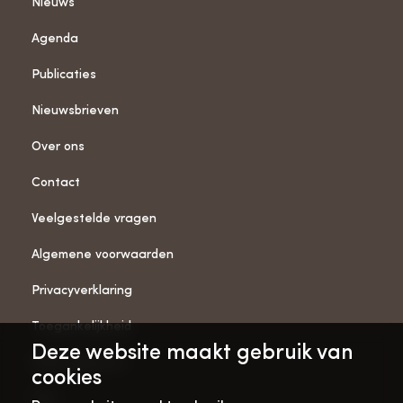
Nieuws
Agenda
Publicaties
Nieuwsbrieven
Over ons
Contact
Veelgestelde vragen
Algemene voorwaarden
Privacyverklaring
Toegankelijkheid
Deze website maakt gebruik van
ANBI-gegevens
cookies
Pers