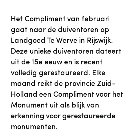
Veelgestelde vragen
Jaarstukken
Museumplatform Zuid-Holland
Het Compliment van februari
Ons team
Vacatures
gaat naar de duiventoren op
Collectiebeheer
Landgoed Te Werve in Rijswijk.
Over de Monumentenwacht
Tarieven
Deze unieke duiventoren dateert
Geschiedenis van Zuid-Holland
uit de 15e eeuw en is recent
Algemene voorwaarden
volledig gerestaureerd. Elke
Voorpagina Monumentenwacht
Ervenconsulent
maand reikt de provincie Zuid-
Holland een Compliment voor het
Bekijk meer over ons
Monument uit als blijk van
Bekijk alle diensten
erkenning voor gerestaureerde
monumenten.