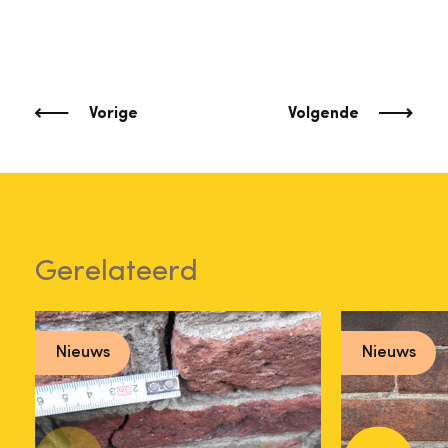
Vorige
Volgende
Gerelateerd
Nieuws
Nieuws
Scheure
Energielabelplicht
wat ka