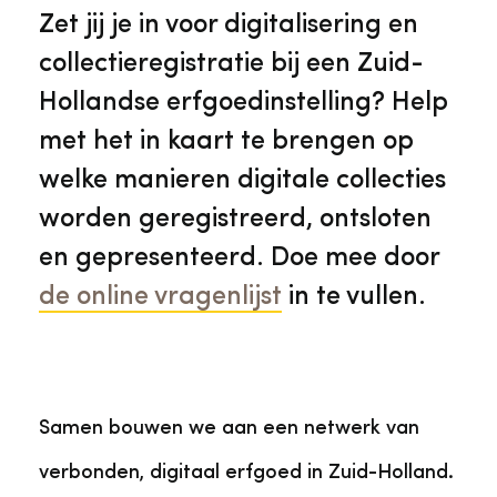
Veelgestelde vragen
Jaarstukken
Zet jij je in voor digitalisering en
Museumplatform Zuid-Holland
collectieregistratie bij een Zuid-
Ons team
Vacatures
Hollandse erfgoedinstelling? Help
Collectiebeheer
met het in kaart te brengen op
Over de Monumentenwacht
Tarieven
welke manieren digitale collecties
Geschiedenis van Zuid-Holland
worden geregistreerd, ontsloten
Algemene voorwaarden
en gepresenteerd. Doe mee door
Voorpagina Monumentenwacht
Ervenconsulent
de online vragenlijst
in te vullen.
Bekijk meer over ons
Bekijk alle diensten
Samen bouwen we aan een netwerk van
verbonden, digitaal erfgoed in Zuid-Holland.