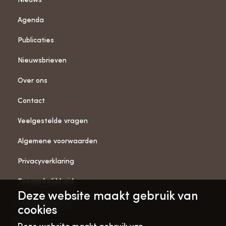
Nieuws
Agenda
Publicaties
Nieuwsbrieven
Over ons
Contact
Veelgestelde vragen
Algemene voorwaarden
Privacyverklaring
Toegankelijkheid
Deze website maakt gebruik van
ANBI-gegevens
cookies
Pers