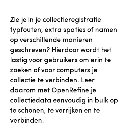
Veelgestelde vragen
Jaarstukken
Museumplatform Zuid-Holland
Zie je in je collectieregistratie
Ons team
Vacatures
typfouten, extra spaties of namen
Collectiebeheer
op verschillende manieren
Over de Monumentenwacht
Tarieven
geschreven? Hierdoor wordt het
Geschiedenis van Zuid-Holland
lastig voor gebruikers om erin te
Algemene voorwaarden
zoeken of voor computers je
Voorpagina Monumentenwacht
Ervenconsulent
collectie te verbinden. Leer
daarom met OpenRefine je
Bekijk meer over ons
Bekijk alle diensten
collectiedata eenvoudig in bulk op
te schonen, te verrijken en te
verbinden.