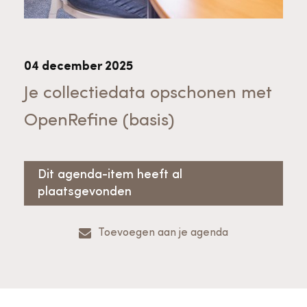
Bekijk alle thema's
Provinciaal Steunpunt Cultureel Erfgoed
04 december 2025
Ergoedvrijwilligersprijs
Je collectiedata opschonen met
OpenRefine (basis)
Advies en ondersteuning voor
Thema's
vrijwilligers
Aanvraagformulier
Onze medewerkers
Dit agenda-item heeft al
Downloads en nieuwsbrieven
plaatsgevonden
Contact
Toevoegen aan je agenda
Advies en ondersteuning voor
Tarieven en algemene voorwaarden
Raad van Toezicht
erfgoedinstellingen en musea