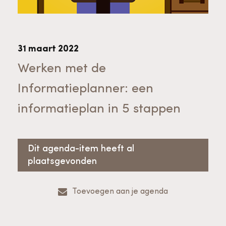
Bekijk alle thema's
Provinciaal Steunpunt Cultureel Erfgoed
31 maart 2022
Ergoedvrijwilligersprijs
Werken met de
Informatieplanner: een
Advies en ondersteuning voor
Thema's
informatieplan in 5 stappen
vrijwilligers
Aanvraagformulier
Onze medewerkers
Downloads en nieuwsbrieven
Dit agenda-item heeft al
plaatsgevonden
Contact
Advies en ondersteuning voor
Tarieven en algemene voorwaarden
Raad van Toezicht
Toevoegen aan je agenda
erfgoedinstellingen en musea