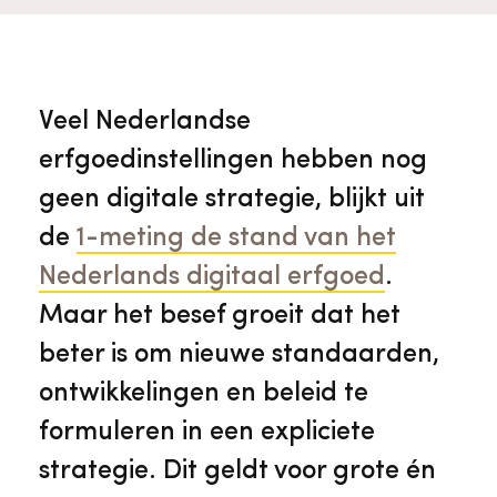
Veelgestelde vragen
Jaarstukken
Museumplatform Zuid-Holland
Ons team
Vacatures
Collectiebeheer
Veel Nederlandse
erfgoedinstellingen hebben nog
Over de Monumentenwacht
Tarieven
Geschiedenis van Zuid-Holland
geen digitale strategie, blijkt uit
de
1-meting de stand van het
Algemene voorwaarden
Voorpagina Monumentenwacht
Ervenconsulent
Nederlands digitaal erfgoed
.
Maar het besef groeit dat het
Bekijk meer over ons
beter is om nieuwe standaarden,
Bekijk alle diensten
ontwikkelingen en beleid te
formuleren in een expliciete
strategie. Dit geldt voor grote én