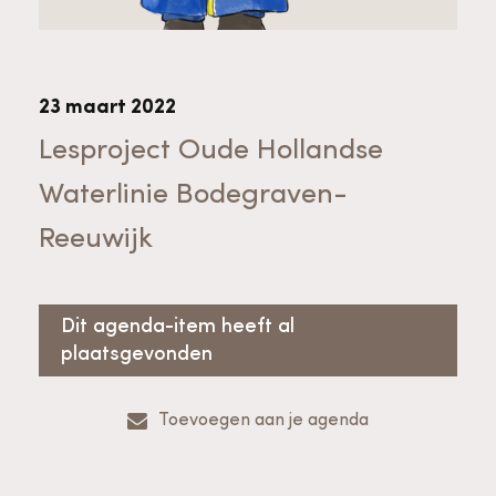
Bekijk alle thema's
Provinciaal Steunpunt Cultureel Erfgoed
23 maart 2022
Ergoedvrijwilligersprijs
Lesproject Oude Hollandse
Waterlinie Bodegraven-
Advies en ondersteuning voor
Thema's
Reeuwijk
vrijwilligers
Aanvraagformulier
Onze medewerkers
Downloads en nieuwsbrieven
Dit agenda-item heeft al
plaatsgevonden
Contact
Advies en ondersteuning voor
Tarieven en algemene voorwaarden
Raad van Toezicht
Toevoegen aan je agenda
erfgoedinstellingen en musea