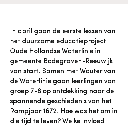
Veelgestelde vragen
Jaarstukken
Museumplatform Zuid-Holland
Ons team
Vacatures
Collectiebeheer
In april gaan de eerste lessen van
het duurzame educatieproject
Over de Monumentenwacht
Tarieven
Geschiedenis van Zuid-Holland
Oude Hollandse Waterlinie in
gemeente Bodegraven-Reeuwijk
Algemene voorwaarden
Voorpagina Monumentenwacht
Ervenconsulent
van start. Samen met Wouter van
de Waterlinie gaan leerlingen van
Bekijk meer over ons
groep 7-8 op ontdekking naar de
Bekijk alle diensten
spannende geschiedenis van het
Rampjaar 1672. Hoe was het om in
die tijd te leven? Welke invloed