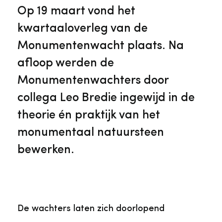
Veelgestelde vragen
Jaarstukken
Op 19 maart vond het
Museumplatform Zuid-Holland
kwartaaloverleg van de
Ons team
Vacatures
Monumentenwacht plaats. Na
Collectiebeheer
afloop werden de
Over de Monumentenwacht
Tarieven
Monumentenwachters door
Geschiedenis van Zuid-Holland
collega Leo Bredie ingewijd in de
Algemene voorwaarden
theorie én praktijk van het
Voorpagina Monumentenwacht
Ervenconsulent
monumentaal natuursteen
bewerken.
Bekijk meer over ons
Bekijk alle diensten
De wachters laten zich doorlopend