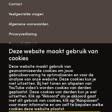
Contact
Veelgestelde vragen
Algemene voorwaarden
Privacyverklaring
Toegankelijkheid
Deze website maakt gebruik van
ANBI-gegevens
cookies
Pers
Deze website maakt gebruik van
geanonimiseerde cookies om jouw
Vacatures
gebruikservaring te optimaliseren en voor de
analyse van onze website. Deze cookies kun je
niet uitzetten. Bij het tonen en afspelen van
YouTube video's worden cookies van derden
Bekijk onze
Met dank aan
geplaatst. Deze cookies van derden kun je wel
verhalenwebsite
uitzetten. Klik op "Akkoord" als je akkoord gaat
met dit gebruik van cookies, klik op "Aanpassen"
voor meer informatie en om zelf te bepalen welke
cookies deze website plaatst.