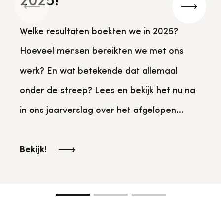
2025!
Bekijk alle thema's
Vorige
Volgen
Provinciaal Steunpunt Cultureel Erfgoed
Welke resultaten boekten we in 2025?
Hoeveel mensen bereikten we met ons
Ergoedvrijwilligersprijs
werk? En wat betekende dat allemaal
onder de streep? Lees en bekijk het nu na
Advies en ondersteuning voor
Thema's
vrijwilligers
Aanvraagformulier
Onze medewerkers
in ons jaarverslag over het afgelopen...
Downloads en nieuwsbrieven
Bekijk!
Contact
Advies en ondersteuning voor
Tarieven en algemene voorwaarden
Raad van Toezicht
erfgoedinstellingen en musea