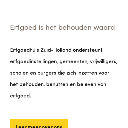
Veelgestelde vragen
Jaarstukken
Museumplatform Zuid-Holland
Ons team
Vacatures
Erfgoed is het behouden waard
Collectiebeheer
Over de Monumentenwacht
Tarieven
Geschiedenis van Zuid-Holland
Erfgoedhuis Zuid-Holland ondersteunt
erfgoedinstellingen, gemeenten, vrijwilligers,
Algemene voorwaarden
Voorpagina Monumentenwacht
Ervenconsulent
scholen en burgers die zich inzetten voor
het behouden, benutten en beleven van
Bekijk meer over ons
erfgoed.
Bekijk alle diensten
Leer meer over ons