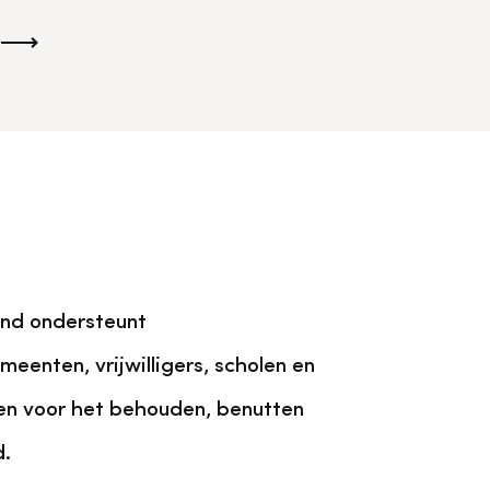
Algemene voorwaarden
Voorpagina Monumentenwacht
Ervenconsulent
Bekijk alle thema's
Bekijk meer over ons
Bekijk alle diensten
and ondersteunt
meenten, vrijwilligers, scholen en
ten voor het behouden, benutten
d.