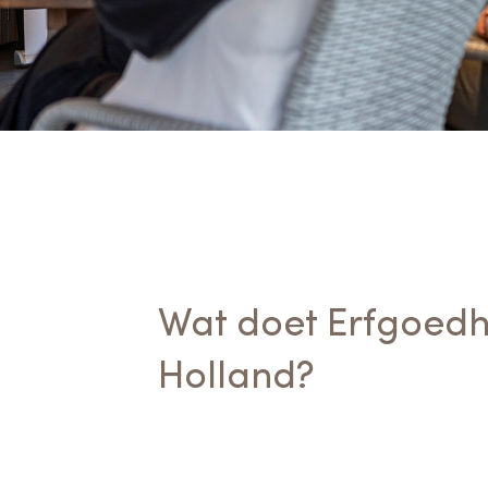
Cultureel Erfgoed
Diensten
Organisatie
Downloads en nieuwsbrieven
Publicaties
Nieuwsbrieven
Wat doet Erfgoedh
Holland?