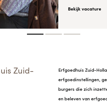
vrijwilligers
Aanvraagformulier
Onze medewerkers
Bekijk vacature
Contact
Contact & bereikbaarheid
Veelgestelde vragen
uis Zuid-
Erfgoedhuis Zuid-Holl
Digitale toegankelijkheid
erfgoedinstellingen, ge
burgers die zich inzet
Pers
en beleven van erfgoe