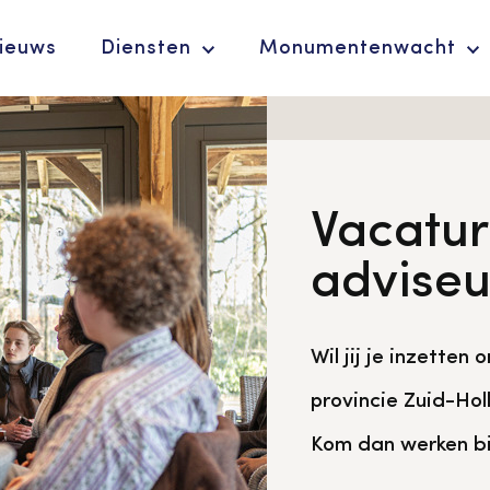
ieuws
Diensten
Monumentenwacht
Ergoedvrijwilligersprijs
Vacatur
De Erfgoedparel
adviseu
Wil jij je inzette
provincie Zuid-Hol
Advies en
Kom dan werken bi
ondersteuning voor