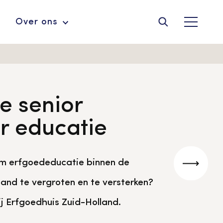
Over ons
Thema's
Advies en ondersteuning voor
Tarieven en algemene voorwaarden
Raad van Toezicht
erfgoedinstellingen en musea
e senior
Archeologie
Veelgestelde vragen
Jaarstukken
r educatie
Museumplatform Zuid-Holland
Digitalisering
Ons team
Vacatures
n om erfgoededucatie binnen de
Collectiebeheer
Volgen
Molens
land te vergroten en te versterken?
Over de Monumentenwacht
Tarieven
j Erfgoedhuis Zuid-Holland.
Geschiedenis van Zuid-Holland
Educatie