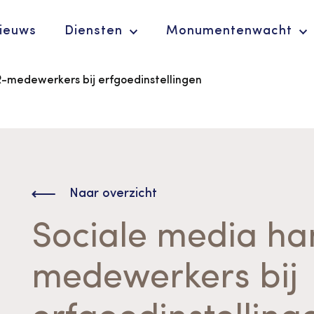
ieuws
Diensten
Monumentenwacht
R-medewerkers bij erfgoedinstellingen
Ergoedvrijwilligersprijs
De Erfgoedparel
Naar overzicht
Sociale media ha
medewerkers bij
Advies en
ondersteuning voor