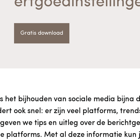
erfgoedinstelling
vrijwilligers
Aanvraagformulier
Onze medewerkers
Contact
Gratis download
Contact & bereikbaarheid
Veelgestelde vragen
 het bijhouden van sociale media bijna d
Digitale toegankelijkheid
t ook snel: er zijn veel platforms, trend
 geven we tips en uitleg over de berichtg
Pers
e platforms. Met al deze informatie kun 