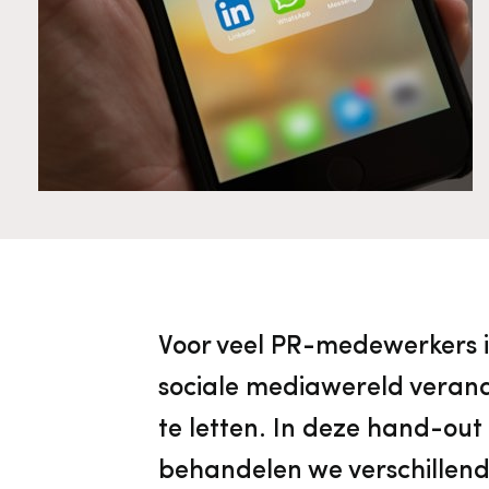
Cultureel Erfgoed
Diensten
Organisatie
Downloads en nieuwsbrieven
Publicaties
Nieuwsbrieven
Voor veel PR-medewerkers is
sociale mediawereld verander
te letten. In deze hand-out
behandelen we verschillend