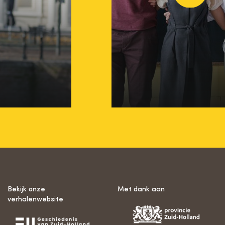
edia
Wegwijzer Div
Inclusie
Bekijk onze
Met dank aan
verhalenwebsite