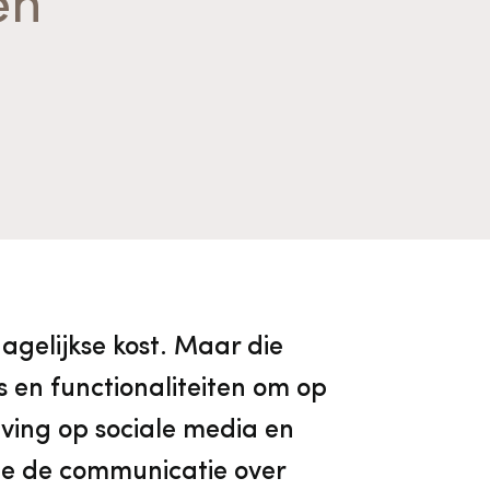
en
Algemene voorwaarden
Voorpagina Monumentenwacht
Ervenconsulent
Bekijk alle thema's
Bekijk meer over ons
Bekijk alle diensten
agelijkse kost. Maar die
s en functionaliteiten om op
eving op sociale media en
je de communicatie over