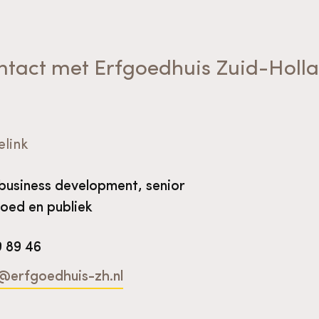
ntact met Erfgoedhuis Zuid-Holl
elink
business development, senior
oed en publiek
9 89 46
@erfgoedhuis-zh.nl