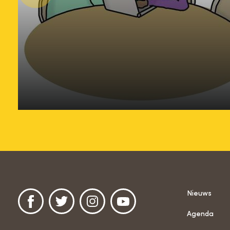
Factsheet
Collectiehulpverlening
(CHV)
Nieuws
Agenda