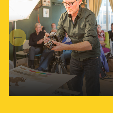
Vorige
Factsheet Fotograferen van
objecten