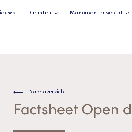
ieuws
Diensten
Monumentenwacht
Ergoedvrijwilligersprijs
De Erfgoedparel
Naar overzicht
Factsheet Open d
Advies en
ondersteuning voor