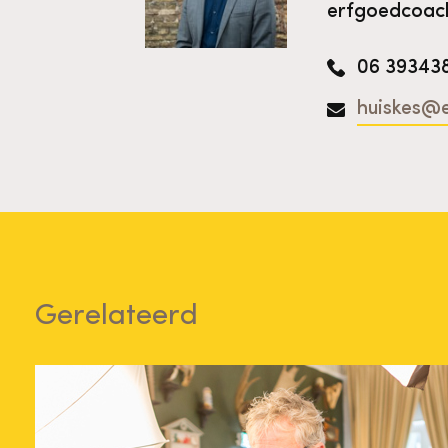
erfgoedcoac
06 39343
huiskes@e
Gerelateerd