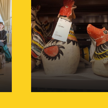
Factsheet Nummeren
objecten