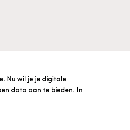
Algemene voorwaarden
Voorpagina Monumentenwacht
Ervenconsulent
Bekijk alle thema's
Bekijk meer over ons
Bekijk alle diensten
. Nu wil je je digitale
open data aan te bieden. In