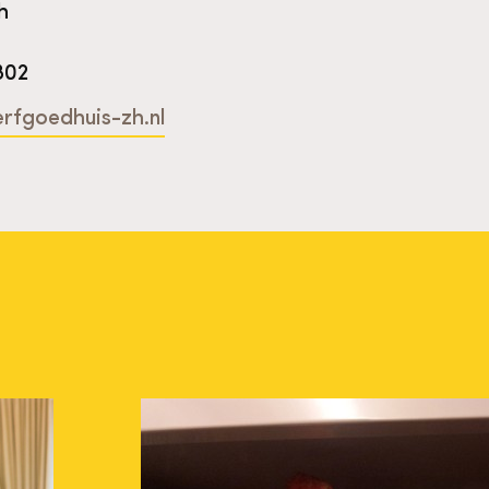
h
802
rfgoedhuis-zh.nl