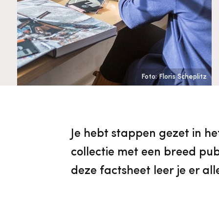
Cultureel Erfgoed
Diensten
Organisatie
Downloads en nieuwsbrieven
Foto: Floris Scheplitz
Publicaties
Nieuwsbrieven
Je hebt stappen gezet in het 
collectie met een breed publ
deze factsheet leer je er all