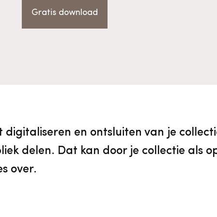
vrijwilligers
Aanvraagformulier
Onze medewerkers
Gratis download
Contact
Contact & bereikbaarheid
Veelgestelde vragen
digitaliseren en ontsluiten van je collectie
iek delen. Dat kan door je collectie als 
Digitale toegankelijkheid
es over.
Pers