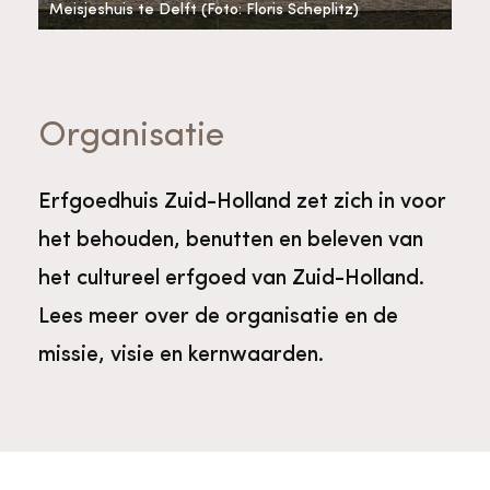
Bekijk alle thema's
Meisjeshuis te Delft (Foto: Floris Scheplitz)
Provinciaal Steunpunt Cultureel Erfgoed
Organisatie
Ergoedvrijwilligersprijs
Erfgoedhuis Zuid-Holland zet zich in voor
Advies en ondersteuning voor
Thema's
vrijwilligers
Aanvraagformulier
Onze medewerkers
het behouden, benutten en beleven van
het cultureel erfgoed van Zuid-Holland.
Downloads en nieuwsbrieven
Lees meer over de organisatie en de
missie, visie en kernwaarden.
Contact
Advies en ondersteuning voor
Tarieven en algemene voorwaarden
Raad van Toezicht
erfgoedinstellingen en musea