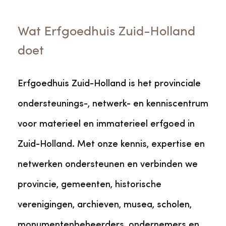
Veelgestelde vragen
Jaarstukken
Museumplatform Zuid-Holland
Wat Erfgoedhuis Zuid-Holland
Ons team
Vacatures
doet
Collectiebeheer
Over de Monumentenwacht
Tarieven
Erfgoedhuis Zuid-Holland is het provinciale
Geschiedenis van Zuid-Holland
ondersteunings-, netwerk- en kenniscentrum
Algemene voorwaarden
Voorpagina Monumentenwacht
voor materieel en immaterieel erfgoed in
Ervenconsulent
Zuid-Holland. Met onze kennis, expertise en
Bekijk meer over ons
netwerken ondersteunen en verbinden we
Bekijk alle diensten
provincie, gemeenten, historische
verenigingen, archieven, musea, scholen,
monumentenbeheerders, ondernemers en