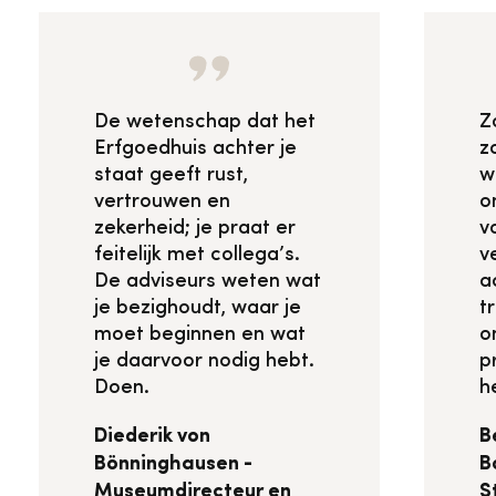
De wetenschap dat het
Z
Erfgoedhuis achter je
z
staat geeft rust,
w
vertrouwen en
o
zekerheid; je praat er
v
feitelijk met collega’s.
v
De adviseurs weten wat
a
je bezighoudt, waar je
t
moet beginnen en wat
o
je daarvoor nodig hebt.
p
Doen.
h
Diederik von
B
Bönninghausen -
B
Museumdirecteur en
S