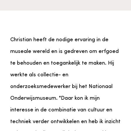
Veelgestelde vragen
Jaarstukken
Museumplatform Zuid-Holland
Ons team
Vacatures
Collectiebeheer
Christian heeft de nodige ervaring in de
Over de Monumentenwacht
Tarieven
Geschiedenis van Zuid-Holland
museale wereld en is gedreven om erfgoed
te behouden en toegankelijk te maken. Hij
Algemene voorwaarden
Voorpagina Monumentenwacht
Ervenconsulent
werkte als collectie- en
onderzoeksmedewerker bij het Nationaal
Bekijk meer over ons
Onderwijsmuseum. "Daar kon ik mijn
Bekijk alle diensten
interesse in de combinatie van cultuur en
techniek verder ontwikkelen en heb ik inzicht