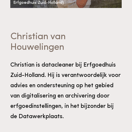
Bekijk alle thema's
Erfgoedhuis Zuid-Holland)
Provinciaal Steunpunt Cultureel Erfgoed
Christian van
Ergoedvrijwilligersprijs
Houwelingen
Advies en ondersteuning voor
Thema's
vrijwilligers
Aanvraagformulier
Onze medewerkers
Christian is datacleaner bij Erfgoedhuis
Zuid-Holland. Hij is verantwoordelijk voor
Downloads en nieuwsbrieven
advies en ondersteuning op het gebied
van digitalisering en archivering door
Contact
erfgoedinstellingen, in het bijzonder bij
Advies en ondersteuning voor
Tarieven en algemene voorwaarden
Raad van Toezicht
de Datawerkplaats.
erfgoedinstellingen en musea