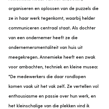
Veelgestelde vragen
Jaarstukken
Museumplatform Zuid-Holland
organiseren en oplossen van de puzzels die
Ons team
Vacatures
ze in haar werk tegenkomt, waarbij helder
Collectiebeheer
communiceren centraal staat. Als dochter
Over de Monumentenwacht
Tarieven
van een ondernemer heeft ze die
Geschiedenis van Zuid-Holland
ondernemersmentaliteit van huis uit
Algemene voorwaarden
meegekregen. Annemieke heeft een zwak
Voorpagina Monumentenwacht
Ervenconsulent
voor ambachten, techniek en kleine musea:
"De medewerkers die daar rondlopen
Bekijk meer over ons
Bekijk alle diensten
komen vaak uit het vak zelf. Ze vertellen vol
enthousiasme en passie over hun werk, en
het kleinschalige van die plekken vind ik