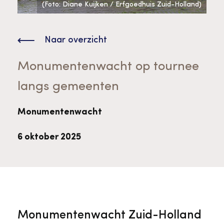
Bekijk alle thema's
(Foto: Diane Kuijken / Erfgoedhuis Zuid-Holland)
Provinciaal Steunpunt Cultureel Erfgoed
Naar overzicht
Ergoedvrijwilligersprijs
Monumentenwacht op tournee
langs gemeenten
Advies en ondersteuning voor
Thema's
vrijwilligers
Aanvraagformulier
Onze medewerkers
Monumentenwacht
Downloads en nieuwsbrieven
6 oktober 2025
Contact
Advies en ondersteuning voor
Tarieven en algemene voorwaarden
Raad van Toezicht
erfgoedinstellingen en musea
Monumentenwacht Zuid-Holland