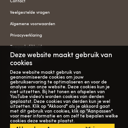
Contact
Veelgestelde vragen
Algemene voorwaarden
Privacyverklaring
Toegankelijkheid
Deze website maakt gebruik van
ANBI-gegevens
cookies
Pers
Deze website maakt gebruik van
geanonimiseerde cookies om jouw
Vacatures
gebruikservaring te optimaliseren en voor de
analyse van onze website. Deze cookies kun je
niet uitzetten. Bij het tonen en afspelen van
YouTube video's worden cookies van derden
Bekijk onze
Met dank aan
geplaatst. Deze cookies van derden kun je wel
verhalenwebsite
uitzetten. Klik op "Akkoord" als je akkoord gaat
met dit gebruik van cookies, klik op "Aanpassen"
voor meer informatie en om zelf te bepalen welke
cookies deze website plaatst.