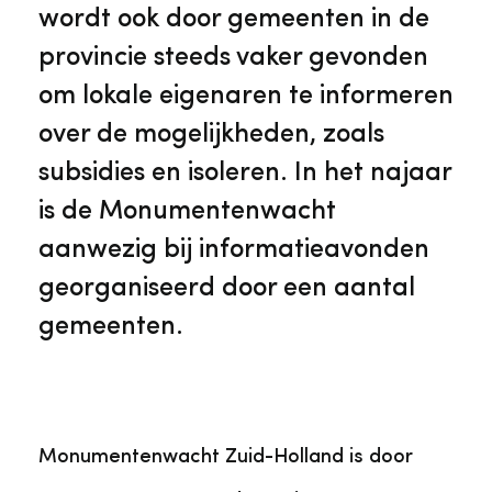
Veelgestelde vragen
Jaarstukken
wordt ook door gemeenten in de
Museumplatform Zuid-Holland
provincie steeds vaker gevonden
Ons team
Vacatures
om lokale eigenaren te informeren
Collectiebeheer
over de mogelijkheden, zoals
Over de Monumentenwacht
Tarieven
subsidies en isoleren. In het najaar
Geschiedenis van Zuid-Holland
is de Monumentenwacht
Algemene voorwaarden
aanwezig bij informatieavonden
Voorpagina Monumentenwacht
Ervenconsulent
georganiseerd door een aantal
gemeenten.
Bekijk meer over ons
Bekijk alle diensten
Monumentenwacht Zuid-Holland is door