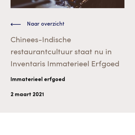
Bekijk alle thema's
Provinciaal Steunpunt Cultureel Erfgoed
Naar overzicht
Ergoedvrijwilligersprijs
Chinees-Indische
restaurantcultuur staat nu in
Advies en ondersteuning voor
Thema's
Inventaris Immaterieel Erfgoed
vrijwilligers
Aanvraagformulier
Onze medewerkers
Downloads en nieuwsbrieven
Immaterieel erfgoed
2 maart 2021
Contact
Advies en ondersteuning voor
Tarieven en algemene voorwaarden
Raad van Toezicht
erfgoedinstellingen en musea