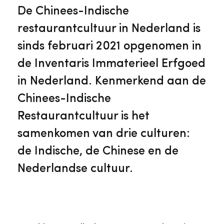
Veelgestelde vragen
Jaarstukken
De Chinees-Indische
Museumplatform Zuid-Holland
restaurantcultuur in Nederland is
Ons team
Vacatures
sinds februari 2021 opgenomen in
Collectiebeheer
de Inventaris Immaterieel Erfgoed
Over de Monumentenwacht
Tarieven
in Nederland. Kenmerkend aan de
Geschiedenis van Zuid-Holland
Chinees-Indische
Algemene voorwaarden
Restaurantcultuur is het
Voorpagina Monumentenwacht
Ervenconsulent
samenkomen van drie culturen:
de Indische, de Chinese en de
Bekijk meer over ons
Nederlandse cultuur.
Bekijk alle diensten