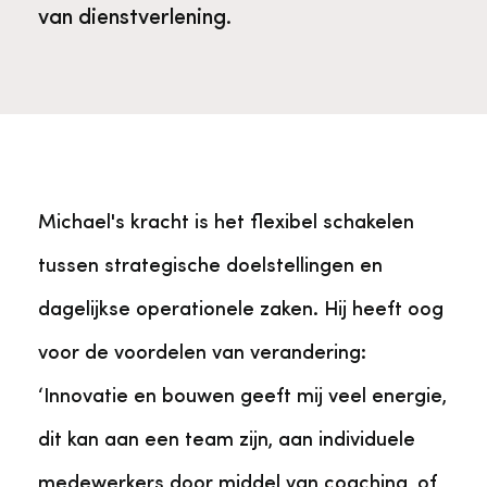
Veelgestelde vragen
Jaarstukken
van dienstverlening.
Museumplatform Zuid-Holland
Ons team
Vacatures
Collectiebeheer
Over de Monumentenwacht
Tarieven
Geschiedenis van Zuid-Holland
Michael's kracht is het flexibel schakelen
Algemene voorwaarden
tussen strategische doelstellingen en
Voorpagina Monumentenwacht
Ervenconsulent
dagelijkse operationele zaken. Hij heeft oog
Bekijk meer over ons
voor de voordelen van verandering:
Bekijk alle diensten
‘Innovatie en bouwen geeft mij veel energie,
dit kan aan een team zijn, aan individuele
medewerkers door middel van coaching, of