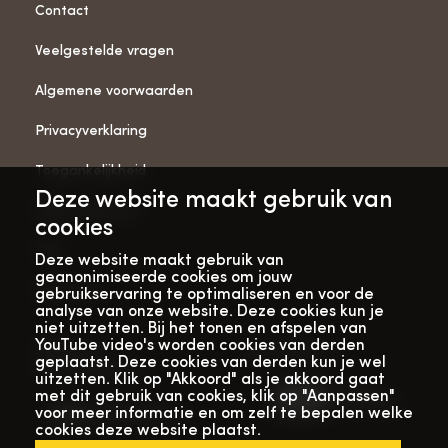
Contact
Veelgestelde vragen
Algemene voorwaarden
Privacyverklaring
Toegankelijkheid
Deze website maakt gebruik van
ANBI-gegevens
cookies
Pers
Deze website maakt gebruik van
geanonimiseerde cookies om jouw
Vacatures
gebruikservaring te optimaliseren en voor de
analyse van onze website. Deze cookies kun je
niet uitzetten. Bij het tonen en afspelen van
YouTube video's worden cookies van derden
Bekijk onze
Met dank aan
geplaatst. Deze cookies van derden kun je wel
verhalenwebsite
uitzetten. Klik op "Akkoord" als je akkoord gaat
met dit gebruik van cookies, klik op "Aanpassen"
voor meer informatie en om zelf te bepalen welke
cookies deze website plaatst.