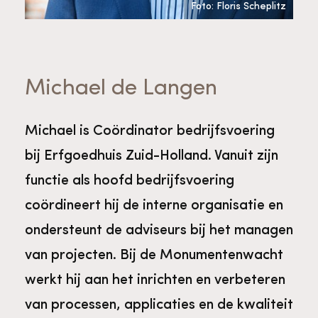
Bekijk alle thema's
Foto: Floris Scheplitz
Provinciaal Steunpunt Cultureel Erfgoed
Michael de Langen
Ergoedvrijwilligersprijs
Michael is Coördinator bedrijfsvoering
Advies en ondersteuning voor
Thema's
vrijwilligers
Aanvraagformulier
Onze medewerkers
bij Erfgoedhuis Zuid-Holland. Vanuit zijn
functie als hoofd bedrijfsvoering
Downloads en nieuwsbrieven
coördineert hij de interne organisatie en
ondersteunt de adviseurs bij het managen
Contact
van projecten. Bij de Monumentenwacht
Advies en ondersteuning voor
Tarieven en algemene voorwaarden
Raad van Toezicht
werkt hij aan het inrichten en verbeteren
erfgoedinstellingen en musea
van processen, applicaties en de kwaliteit